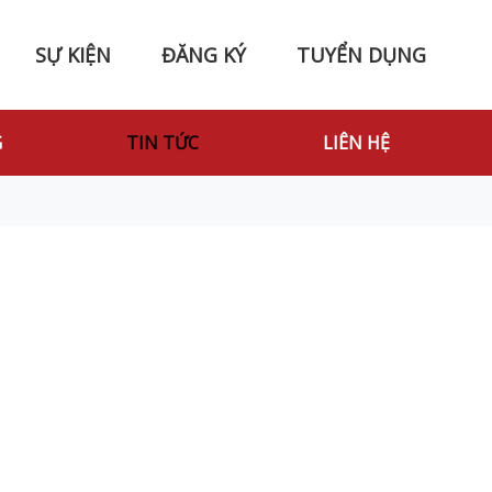
SỰ KIỆN
ĐĂNG KÝ
TUYỂN DỤNG
G
TIN TỨC
LIÊN HỆ