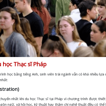
 học Thạc sĩ Pháp
trình học bằng tiếng Anh, sinh viên trái ngành vẫn có khá nhiều lự
nhất:
stration)
uyển nhất khi du học Thạc sĩ tại Pháp vì chương trình được thiết 
ngôn ngữ, xã hội học, kỹ thuật hay thậm chí nghệ thuật đều có th