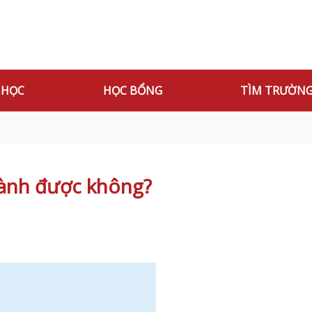
 HỌC
HỌC BỔNG
TÌM TRƯỜN
gành được không?