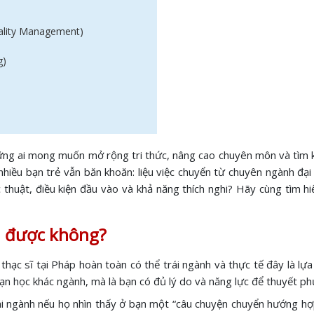
tality Management)
g)
ững ai mong muốn mở rộng tri thức, nâng cao chuyên môn và tìm kiế
 nhiều bạn trẻ vẫn băn khoăn: liệu việc chuyển từ chuyên ngành đạ
huật, điều kiện đầu vào và khả năng thích nghi? Hãy cùng tìm hiểu
h được không?
 thạc sĩ tại Pháp hoàn toàn có thể trái ngành và thực tế đây là l
ạn học khác ngành, mà là bạn có đủ lý do và năng lực để thuyết p
i ngành nếu họ nhìn thấy ở bạn một “câu chuyện chuyển hướng hợp 