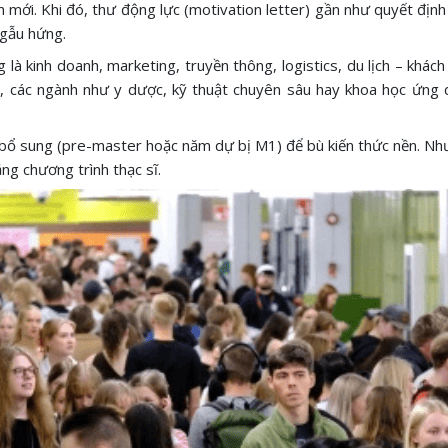
h mới. Khi đó, thư động lực (motivation letter) gần như quyết địn
ngẫu hứng.
 kinh doanh, marketing, truyền thông, logistics, du lịch – khách 
ại, các ngành như y dược, kỹ thuật chuyên sâu hay khoa học ứng
bổ sung (pre-master hoặc năm dự bị M1) để bù kiến thức nền. Như
ng chương trình thạc sĩ.