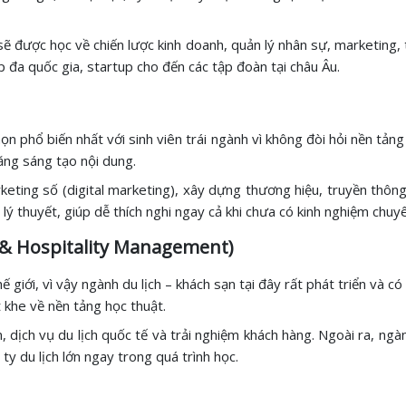
 được học về chiến lược kinh doanh, quản lý nhân sự, marketing, t
p đa quốc gia, startup cho đến các tập đoàn tại châu Âu.
n phổ biến nhất với sinh viên trái ngành vì không đòi hỏi nền tả
ăng sáng tạo nội dung.
eting số (digital marketing), xây dựng thương hiệu, truyền thông 
 lý thuyết, giúp dễ thích nghi ngay cả khi chưa có kinh nghiệm chu
m & Hospitality Management)
giới, vì vậy ngành du lịch – khách sạn tại đây rất phát triển và có
 khe về nền tảng học thuật.
n, dịch vụ du lịch quốc tế và trải nghiệm khách hàng. Ngoài ra, ng
ty du lịch lớn ngay trong quá trình học.