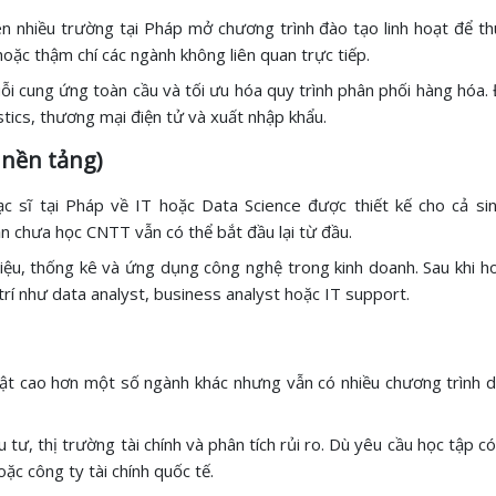
nên nhiều trường tại Pháp mở chương trình đào tạo linh hoạt để th
hoặc thậm chí các ngành không liên quan trực tiếp.
uỗi cung ứng toàn cầu và tối ưu hóa quy trình phân phối hàng hóa. 
istics, thương mại điện tử và xuất nhập khẩu.
 nền tảng)
c sĩ tại Pháp về IT hoặc Data Science được thiết kế cho cả si
n chưa học CNTT vẫn có thể bắt đầu lại từ đầu.
 liệu, thống kê và ứng dụng công nghệ trong kinh doanh. Sau khi ho
 trí như data analyst, business analyst hoặc IT support.
uật cao hơn một số ngành khác nhưng vẫn có nhiều chương trình d
ầu tư, thị trường tài chính và phân tích rủi ro. Dù yêu cầu học tậ
oặc công ty tài chính quốc tế.