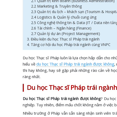
2.1 Quản trị kinh doanh (Business Administration)
2.2 Marketing & Truyền thông
2.3 Quản trị du lịch – khách sạn (Tourism & Hospi
2.4 Logistics & Quản lý chuỗi cung ứng
2.5 Công nghệ thông tin & Data (IT / Data nền tản
2.6 Tài chính – Ngân hàng (Finance)
2.7 Quản lý dự án (Project Management)
3. Điều kiện du học Thạc sĩ Pháp trái ngành
4. Tăng cơ hội du học Pháp trái ngành cùng VNPC
Du học Thạc sĩ Pháp luôn là lựa chọn hấp dẫn cho nh
hiểu về
du học Thạc sĩ Pháp trái ngành được không
,
thi hay không, hay sẽ gặp phải những rào cản về học t
ràng nhất.
Du học Thạc sĩ Pháp trái ngàn
Du học Thạc sĩ Pháp trái ngành được không
? Du học
nghiệp. Tuy nhiên, điểm mấu chốt không nằm ở việc b
Nhiều trường ở Pháp vẫn sẵn sàng nhận sinh viên trá