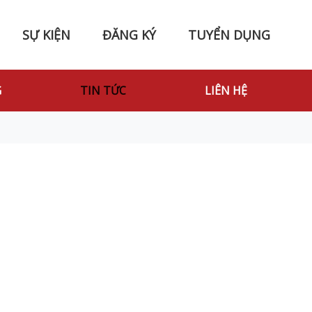
SỰ KIỆN
ĐĂNG KÝ
TUYỂN DỤNG
G
TIN TỨC
LIÊN HỆ