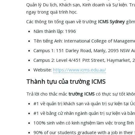
Quản lý Du lịch, Khách sạn, Kinh doanh và Sự kiện. Tr
ngay trong quá trình học.
Các thông tin tổng quan về trường
ICMS Sydney
gồm
Năm thành lập: 1996
Tên tiếng Anh: International College of Manage
Campus 1: 151 Darley Road, Manly, 2095 NSW Au
Campus 2: Level 4/451 Pitt Street, Haymarket, 
Website:
https://www.icms.edu.au/
Thành tựu của trường ICMS
Trả lời cho thắc mắc
trường ICMS
có thực sự tốt khô
#1 về quản trị khách sạn và quản trị sự kiện tại Ú
#1 về bằng cử nhân ngành quản trị sự kiện và bằn
100% sinh viên có kinh nghiệm làm việc trong lĩnh
90% of our students graduate with a job in their