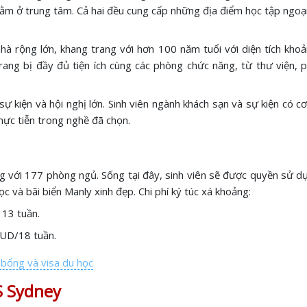
nằm ở trung tâm. Cả hai đều cung cấp những địa điểm học tập ngoạ
à rộng lớn, khang trang với hơn 100 năm tuổi với diện tích kho
rang bị đầy đủ tiện ích cùng các phòng chức năng, từ thư viện,
 kiện và hội nghị lớn. Sinh viên ngành khách sạn và sự kiện có cơ
thực tiễn trong nghề đã chọn.
g với 177 phòng ngủ. Sống tại đây, sinh viên sẽ được quyền sử d
học và bãi biển Manly xinh đẹp. Chi phí ký túc xá khoảng:
 13 tuần.
 AUD/18 tuần.
c bổng và visa du học
S Sydney