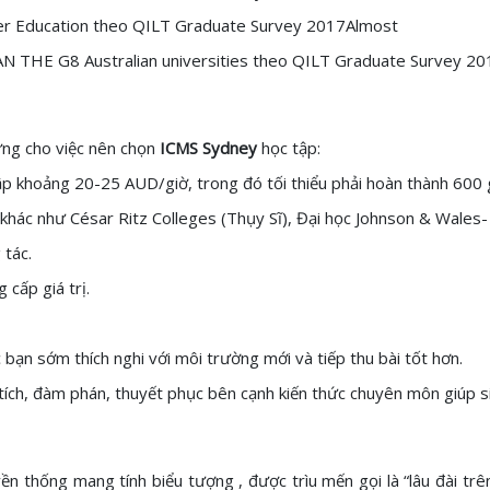
her Education theo QILT Graduate Survey 2017Almost
 THE G8 Australian universities theo QILT Graduate Survey 20
ứng cho việc nên chọn
ICMS Sydney
học tập:
ập khoảng 20-25 AUD/giờ, trong đó tối thiểu phải hoàn thành 600 
g khác như César Ritz Colleges (Thụy Sĩ), Đại học Johnson & Wales-
 tác.
 cấp giá trị.
 bạn sớm thích nghi với môi trường mới và tiếp thu bài tốt hơn.
h, đàm phán, thuyết phục bên cạnh kiến thức chuyên môn giúp sin
 thống mang tính biểu tượng , được trìu mến gọi là “lâu đài trên