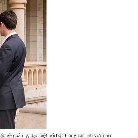
 về quản lý, đặc biệt nổi bật trong các lĩnh vực như