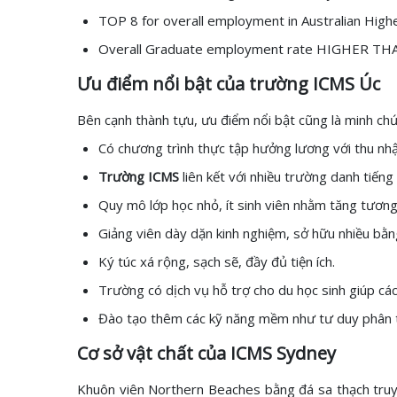
TOP 8 for overall employment in Australian Hig
Overall Graduate employment rate HIGHER THAN
Ưu điểm nổi bật của trường ICMS Úc
Bên cạnh thành tựu, ưu điểm nổi bật cũng là minh ch
Có chương trình thực tập hưởng lương với thu nh
Trường ICMS
liên kết với nhiều trường danh tiến
Quy mô lớp học nhỏ, ít sinh viên nhằm tăng tương
Giảng viên dày dặn kinh nghiệm, sở hữu nhiều bằng
Ký túc xá rộng, sạch sẽ, đầy đủ tiện ích.
Trường có dịch vụ hỗ trợ cho du học sinh giúp các
Đào tạo thêm các kỹ năng mềm như tư duy phân tíc
Cơ sở vật chất của ICMS Sydney
Khuôn viên Northern Beaches bằng đá sa thạch truyền