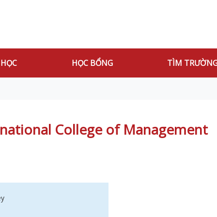
 HỌC
HỌC BỔNG
TÌM TRƯỜN
rnational College of Management
ey