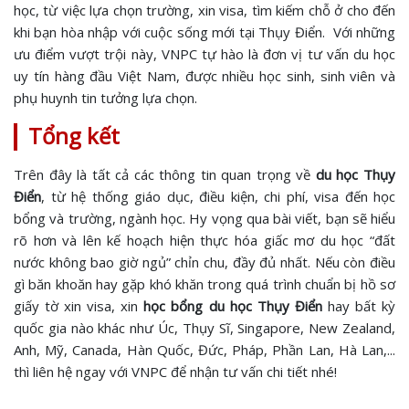
học, từ việc lựa chọn trường, xin visa, tìm kiếm chỗ ở cho đến
khi bạn hòa nhập với cuộc sống mới tại Thụy Điển. Với những
ưu điểm vượt trội này, VNPC tự hào là đơn vị tư vấn du học
uy tín hàng đầu Việt Nam, được nhiều học sinh, sinh viên và
phụ huynh tin tưởng lựa chọn.
Tổng kết
Trên đây là tất cả các thông tin quan trọng về
du học Thụy
Điển
, từ hệ thống giáo dục, điều kiện, chi phí, visa đến học
bổng và trường, ngành học. Hy vọng qua bài viết, bạn sẽ hiểu
rõ hơn và lên kế hoạch hiện thực hóa giấc mơ du học “đất
nước không bao giờ ngủ” chỉn chu, đầy đủ nhất. Nếu còn điều
gì băn khoăn hay gặp khó khăn trong quá trình chuẩn bị hồ sơ
giấy tờ xin visa, xin
học bổng du học Thụy Điển
hay bất kỳ
quốc gia nào khác như Úc, Thụy Sĩ, Singapore, New Zealand,
Anh, Mỹ, Canada, Hàn Quốc, Đức, Pháp, Phần Lan, Hà Lan,...
thì liên hệ ngay với VNPC để nhận tư vấn chi tiết nhé!