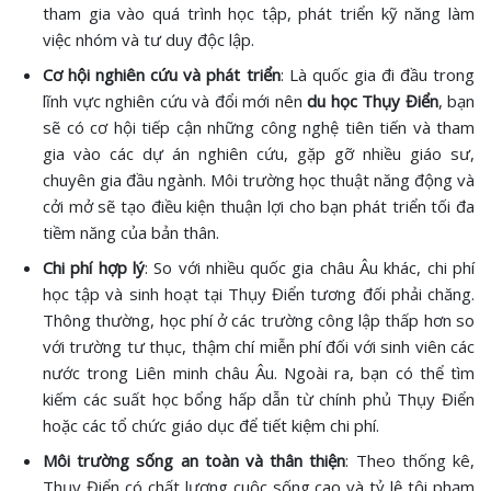
tham gia vào quá trình học tập, phát triển kỹ năng làm
việc nhóm và tư duy độc lập.
Cơ hội nghiên cứu và phát triển
: Là quốc gia đi đầu trong
lĩnh vực nghiên cứu và đổi mới nên
du học Thụy Điển
, bạn
sẽ có cơ hội tiếp cận những công nghệ tiên tiến và tham
gia vào các dự án nghiên cứu, gặp gỡ nhiều giáo sư,
chuyên gia đầu ngành. Môi trường học thuật năng động và
cởi mở sẽ tạo điều kiện thuận lợi cho bạn phát triển tối đa
tiềm năng của bản thân.
Chi phí hợp lý
: So với nhiều quốc gia châu Âu khác, chi phí
học tập và sinh hoạt tại Thụy Điển tương đối phải chăng.
Thông thường, học phí ở các trường công lập thấp hơn so
với trường tư thục, thậm chí miễn phí đối với sinh viên các
nước trong Liên minh châu Âu. Ngoài ra, bạn có thể tìm
kiếm các suất học bổng hấp dẫn từ chính phủ Thụy Điển
hoặc các tổ chức giáo dục để tiết kiệm chi phí.
Môi trường sống an toàn và thân thiện
: Theo thống kê,
Thụy Điển có chất lượng cuộc sống cao và tỷ lệ tội phạm