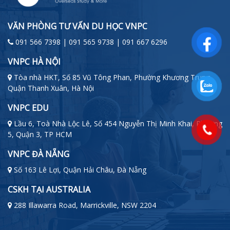
VĂN PHÒNG TƯ VẤN DU HỌC VNPC
091 566 7398 | 091 565 9738 | 091 667 6296
VNPC HÀ NỘI
Tòa nhà HKT, Số 85 Vũ Tông Phan, Phường Khương Trung,
Quận Thanh Xuân, Hà Nội
VNPC EDU
Lầu 6, Toà Nhà Lộc Lê, Số 454 Nguyễn Thị Minh Khai, Phường
5, Quận 3, TP HCM
VNPC ĐÀ NẴNG
Số 163 Lê Lợi, Quận Hải Châu, Đà Nẵng
CSKH TẠI AUSTRALIA
288 Illawarra Road, Marrickville, NSW 2204