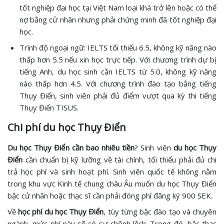
tốt nghiệp đại học tại Việt Nam loại khá trở lên hoặc có thể
nợ bằng cử nhân nhưng phải chứng minh đã tốt nghiệp đại
học.
Trình độ ngoại ngữ: IELTS tối thiểu 6.5, không kỹ năng nào
thấp hơn 5.5 nếu xin học trực tiếp. Với chương trình dự bị
tiếng Anh, du học sinh cần IELTS từ 5.0, không kỹ năng
nào thấp hơn 4.5. Với chương trình đào tạo bằng tiếng
Thụy Điển, sinh viên phải đủ điểm vượt qua kỳ thi tiếng
Thụy Điển TISUS.
Chi phí du học Thụy Điển
Du học Thụy Điển cần bao nhiêu tiền
? Sinh viên
du học Thụy
Điển
cần chuẩn bị kỹ lưỡng về tài chính, tối thiểu phải đủ chi
trả học phí và sinh hoạt phí. Sinh viên quốc tế không nằm
trong khu vực Kinh tế chung châu Âu muốn du học Thụy Điển
bậc cử nhân hoặc thạc sĩ cần phải đóng phí đăng ký 900 SEK.
Về
học phí du học Thụy Điển
, tùy từng bậc đào tạo và chuyên
ngành, mức phí này sẽ có sự chênh lệch. Trong đó, bậc thạc