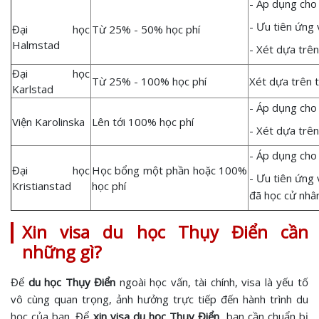
- Áp dụng cho
- Ưu tiên ứng 
Đại học
Từ 25% - 50% học phí
Halmstad
- Xét dựa trên
Đại học
Từ 25% - 100% học phí
Xét dựa trên t
Karlstad
- Áp dụng cho 
Viện Karolinska
Lên tới 100% học phí
- Xét dựa trên
- Áp dụng cho 
Đại học
Học bổng một phần hoặc 100%
- Ưu tiên ứng 
Kristianstad
học phí
đã học cử nhân
Xin visa du học Thụy Điển cần
những gì?
Để
du học Thụy Điển
ngoài học vấn, tài chính, visa là yếu tố
vô cùng quan trọng, ảnh hưởng trực tiếp đến hành trình du
học của bạn. Để
xin visa du học Thụy Điển
, bạn cần chuẩn bị