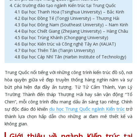
4. Các trường đào tạo ngành Kiến trúc tại Trung Quốc
4.1 Đại học Thanh Hoa (Tsinghua University) – Bắc Kinh
4.2 Đại học Đồng Tế (Tongji University) – Thượng Hải
4.3 Đại học Đông Nam (Southeast University) – Nam Kinh
4.4 Đại học Chiết Giang (Zhejiang University) – Hàng Châu
4.5 Đại học Trùng Khánh (Chongqing University)
4.6 Đại học Kiến trúc và Công nghệ Tây An (XAUAT)
4.7 Đại học Thiên Tân (Tianjin University)
4.8 Đại học Cáp Nhĩ Tân (Harbin Institute of Technology)
Trung Quốc nổi tiếng với những công trình kiến trúc đồ sộ, nơi
hòa quyện giữa vẻ đẹp truyền thống hàng nghìn năm và sự
bứt phá hiện đại đầy ấn tượng. Từ Tử Cấm Thành, Vạn Lý
Trường Thành đến tháp Thượng Hải hay sân vận động “Tổ
Chim”, mỗi công trình đều mang dấu ấn sáng tạo riêng. Chính
sự độc đáo đó khiến
du học Trung Quốc ngành Kiến trúc
trở
thành lựa chọn hấp dẫn cho những ai đam mê thiết kế và
không gian.
Giới thiệu về ngành Kiến trúc tại