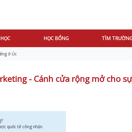
 HỌC
HỌC BỔNG
TÌM TRƯỜN
iếng ở Úc
rketing - Cánh cửa rộng mở cho s
g?
được quốc tế công nhận