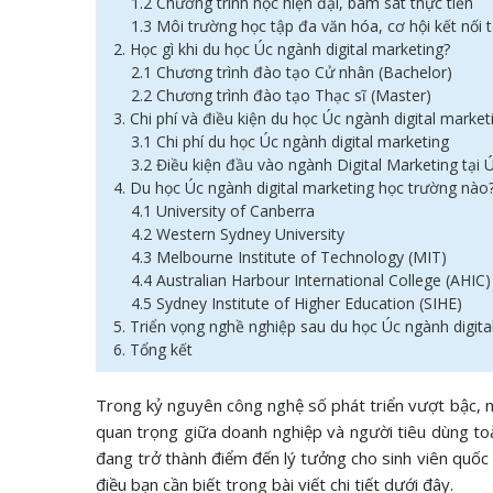
1.2 Chương trình học hiện đại, bám sát thực tiễn
1.3 Môi trường học tập đa văn hóa, cơ hội kết nối 
2. Học gì khi du học Úc ngành digital marketing?
2.1 Chương trình đào tạo Cử nhân (Bachelor)
2.2 Chương trình đào tạo Thạc sĩ (Master)
3. Chi phí và điều kiện du học Úc ngành digital market
3.1 Chi phí du học Úc ngành digital marketing
3.2 Điều kiện đầu vào ngành Digital Marketing tại 
4. Du học Úc ngành digital marketing học trường nào
4.1 University of Canberra
4.2 Western Sydney University
4.3 Melbourne Institute of Technology (MIT)
4.4 Australian Harbour International College (AHIC)
4.5 Sydney Institute of Higher Education (SIHE)
5. Triển vọng nghề nghiệp sau du học Úc ngành digit
6. Tổng kết
Trong kỷ nguyên công nghệ số phát triển vượt bậc, n
quan trọng giữa doanh nghiệp và người tiêu dùng toà
đang trở thành điểm đến lý tưởng cho sinh viên quố
điều bạn cần biết trong bài viết chi tiết dưới đây.