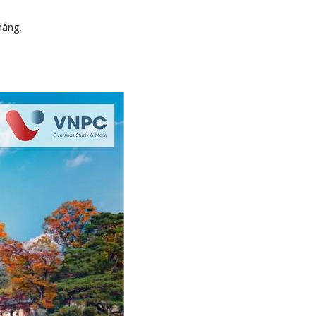
 nắng.