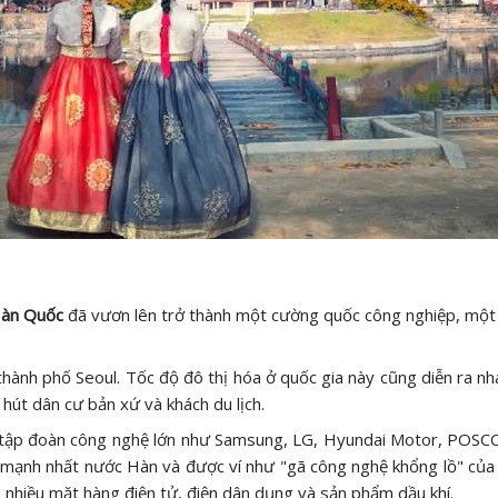
àn Quốc
đã vươn lên trở thành một cường quốc công nghiệp, một t
 thành phố Seoul. Tốc độ đô thị hóa ở quốc gia này cũng diễn ra nh
u hút dân cư bản xứ và khách du lịch.
ty, tập đoàn công nghệ lớn như Samsung, LG, Hyundai Motor, POSCO
 mạnh nhất nước Hàn và được ví như "gã công nghệ khổng lồ" của 
p nhiều mặt hàng điện tử, điện dân dụng và sản phẩm dầu khí.