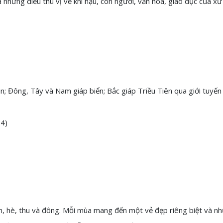
những điều thú vị về khí hậu, con người, văn hóa, giáo dục của xứ 
n; Đông, Tây và Nam giáp biển; Bắc giáp Triều Tiên qua giới tuyến
24)
n, hè, thu và đông. Mỗi mùa mang đến một vẻ đẹp riêng biệt và nh