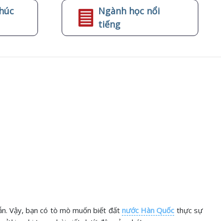
húc
Ngành học nổi
tiếng
. Vậy, bạn có tò mò muốn biết đất
nước Hàn Quốc
thực sự