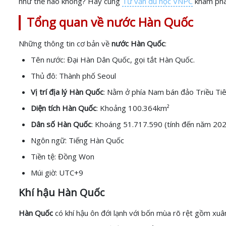
như thế nào không? Hãy cùng
Tư vấn du học VNPC
khám phá 
Tổng quan về nước Hàn Quốc
Những thông tin cơ bản về
nước Hàn Quốc
:
Tên nước: Đại Hàn Dân Quốc, gọi tắt Hàn Quốc.
Thủ đô: Thành phố Seoul
Vị trí địa lý Hàn Quốc
: Nằm ở phía Nam bán đảo Triều Tiê
Diện tích Hàn Quốc
: Khoảng 100.364km²
Dân số Hàn Quốc
: Khoáng 51.717.590 (tính đến năm 20
Ngôn ngữ: Tiếng Hàn Quốc
Tiền tệ: Đồng Won
Múi giờ: UTC+9
Khí hậu Hàn Quốc
Hàn Quốc
có khí hậu ôn đới lạnh với bốn mùa rõ rệt gồm xuâ