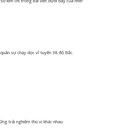
sở kim chi trong bài viết dưới đây của nhé!
 quân sự chạy dọc vĩ tuyến 38 độ Bắc.
ững trải nghiệm thú vị khác nhau: