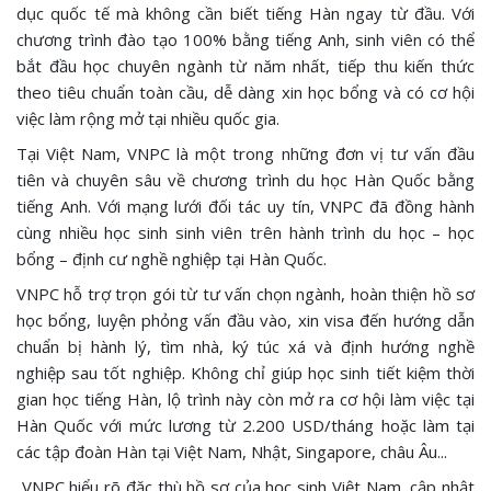
dục quốc tế mà không cần biết tiếng Hàn ngay từ đầu. Với
chương trình đào tạo 100% bằng tiếng Anh, sinh viên có thể
bắt đầu học chuyên ngành từ năm nhất, tiếp thu kiến thức
theo tiêu chuẩn toàn cầu, dễ dàng xin học bổng và có cơ hội
việc làm rộng mở tại nhiều quốc gia.
Tại Việt Nam, VNPC là một trong những đơn vị tư vấn đầu
tiên và chuyên sâu về chương trình du học Hàn Quốc bằng
tiếng Anh. Với mạng lưới đối tác uy tín, VNPC đã đồng hành
cùng nhiều học sinh sinh viên trên hành trình du học – học
bổng – định cư nghề nghiệp tại Hàn Quốc.
VNPC hỗ trợ trọn gói từ tư vấn chọn ngành, hoàn thiện hồ sơ
học bổng, luyện phỏng vấn đầu vào, xin visa đến hướng dẫn
chuẩn bị hành lý, tìm nhà, ký túc xá và định hướng nghề
nghiệp sau tốt nghiệp. Không chỉ giúp học sinh tiết kiệm thời
gian học tiếng Hàn, lộ trình này còn mở ra cơ hội làm việc tại
Hàn Quốc với mức lương từ 2.200 USD/tháng hoặc làm tại
các tập đoàn Hàn tại Việt Nam, Nhật, Singapore, châu Âu...
VNPC hiểu rõ đặc thù hồ sơ của học sinh Việt Nam, cập nhật