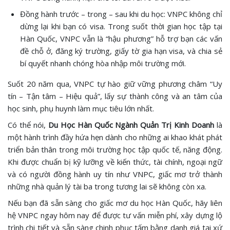
Đồng hành trước – trong – sau khi du học: VNPC không chỉ
dừng lại khi bạn có visa. Trong suốt thời gian học tập tại
Hàn Quốc, VNPC vẫn là “hậu phương” hỗ trợ bạn các vấn
đề chỗ ở, đăng ký trường, giấy tờ gia hạn visa, và chia sẻ
bí quyết nhanh chóng hòa nhập môi trường mới.
Suốt 20 năm qua, VNPC tự hào giữ vững phương châm “Uy
tín – Tận tâm – Hiệu quả”, lấy sự thành công và an tâm của
học sinh, phụ huynh làm mục tiêu lớn nhất.
Có thể nói,
Du Học Hàn Quốc Ngành Quản Trị Kinh Doanh
là
một hành trình đầy hứa hẹn dành cho những ai khao khát phát
triển bản thân trong môi trường học tập quốc tế, năng động.
Khi được chuẩn bị kỹ lưỡng về kiến thức, tài chính, ngoại ngữ
và có người đồng hành uy tín như VNPC, giấc mơ trở thành
những nhà quản lý tài ba trong tương lai sẽ không còn xa.
Nếu bạn đã sẵn sàng cho giấc mơ du học Hàn Quốc, hãy liên
hệ VNPC ngay hôm nay để được tư vấn miễn phí, xây dựng lộ
trình chi tiết và sẵn sàng chinh phục tấm bằng danh giá tại xứ