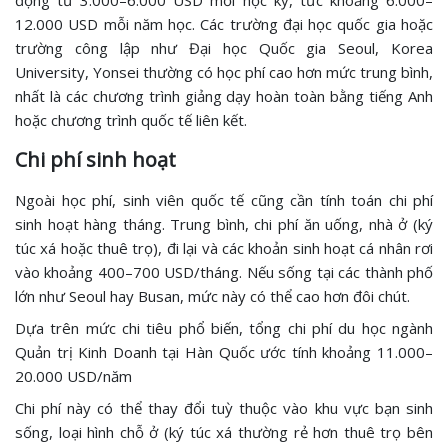
động từ 3.000–6.000 USD mỗi học kỳ, tức khoảng 6.000–
12.000 USD mỗi năm học. Các trường đại học quốc gia hoặc
trường công lập như Đại học Quốc gia Seoul, Korea
University, Yonsei thường có học phí cao hơn mức trung bình,
nhất là các chương trình giảng dạy hoàn toàn bằng tiếng Anh
hoặc chương trình quốc tế liên kết.
Chi phí sinh hoạt
Ngoài học phí, sinh viên quốc tế cũng cần tính toán chi phí
sinh hoạt hàng tháng. Trung bình, chi phí ăn uống, nhà ở (ký
túc xá hoặc thuê trọ), đi lại và các khoản sinh hoạt cá nhân rơi
vào khoảng 400–700 USD/tháng. Nếu sống tại các thành phố
lớn như Seoul hay Busan, mức này có thể cao hơn đôi chút.
Dựa trên mức chi tiêu phổ biến, tổng chi phí du học ngành
Quản trị Kinh Doanh tại Hàn Quốc ước tính khoảng 11.000–
20.000 USD/năm
Chi phí này có thể thay đổi tuỳ thuộc vào khu vực bạn sinh
sống, loại hình chỗ ở (ký túc xá thường rẻ hơn thuê trọ bên