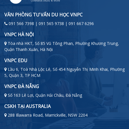
VĂN PHÒNG TƯ VẤN DU HỌC VNPC
091 566 7398 | 091 565 9738 | 091 667 6296
VNPC HÀ NỘI
Tòa nhà HKT, Số 85 Vũ Tông Phan, Phường Khương Trung,
Quận Thanh Xuân, Hà Nội
VNPC EDU
Lầu 6, Toà Nhà Lộc Lê, Số 454 Nguyễn Thị Minh Khai, Phường
5, Quận 3, TP HCM
VNPC ĐÀ NẴNG
Số 163 Lê Lợi, Quận Hải Châu, Đà Nẵng
CSKH TẠI AUSTRALIA
288 Illawarra Road, Marrickville, NSW 2204