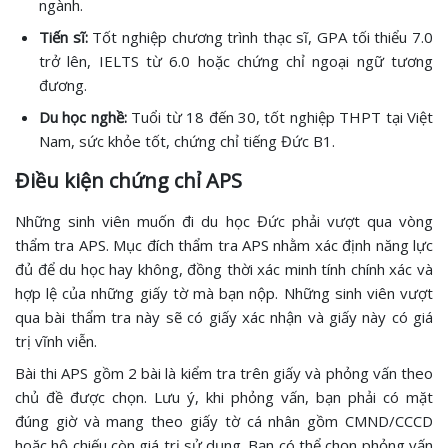
ngành.
Tiến sĩ:
Tốt nghiệp chương trình thạc sĩ, GPA tối thiểu 7.0
trở lên, IELTS từ 6.0 hoặc chứng chỉ ngoại ngữ tương
đương.
Du học nghề:
Tuổi từ 18 đến 30, tốt nghiệp THPT tại Việt
Nam, sức khỏe tốt, chứng chỉ tiếng Đức B1.
Điều kiện chứng chỉ APS
Những sinh viên muốn đi du học Đức phải vượt qua vòng
thẩm tra APS. Mục đích thẩm tra APS nhằm xác định năng lực
đủ để du học hay không, đồng thời xác minh tính chính xác và
hợp lệ của những giấy tờ mà bạn nộp. Những sinh viên vượt
qua bài thẩm tra này sẽ có giấy xác nhận và giấy này có giá
trị vĩnh viễn.
Bài thi APS gồm 2 bài là kiểm tra trên giấy và phỏng vấn theo
chủ đề được chọn. Lưu ý, khi phỏng vấn, bạn phải có mặt
đúng giờ và mang theo giấy tờ cá nhân gồm CMND/CCCD
hoặc hộ chiếu còn giá trị sử dụng. Bạn có thể chọn phỏng vấn