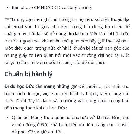
Bản photo CMND/CCCD có công chứng.
***Lưu ý, bạn nên ghi chú thông tin họ tên, số điện thoại, địa
chỉ email vào tờ giấy nhỏ kẹp trong bìa đựng hộ chiếu để
chẳng may thất lạc sẽ dễ dàng tìm lại hơn. Việc làm lại hộ chiếu
ở nước ngoài mất khá nhiều thời gian nên hãy giữ thật kỹ nha.
Một điều quan trọng nữa chính là chuẩn bị tất cả bản gốc của
những giấy tờ liên quan bởi một vào trường đại học tại Đức
sẽ yêu cầu sinh viên quốc tế cung cấp để đối chiếu.
Chuẩn bị hành lý
Đi du học Đức cần mang những gì
? Để chuẩn bị tốt nhất cho
hành trình du học, việc sắp xếp hành lý hợp lý là vô cùng cần
thiết. Dưới đây là danh sách những vật dụng quan trọng bạn
nên mang theo khi du học Đức:
Quần áo: Mang theo quần áo phù hợp với khí hậu Đức, chú
ý mùa đông ở Đức khá lạnh. Nên ưu tiên trang phục basic,
dễ phối đồ và giữ ấm tốt.