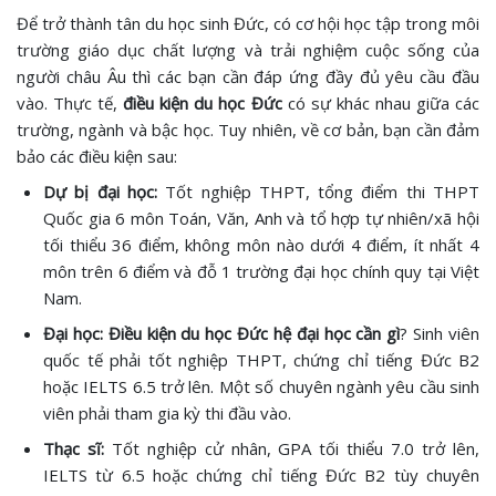
Để trở thành tân du học sinh Đức, có cơ hội học tập trong môi
trường giáo dục chất lượng và trải nghiệm cuộc sống của
người châu Âu thì các bạn cần đáp ứng đầy đủ yêu cầu đầu
vào. Thực tế,
điều kiện du học Đức
có sự khác nhau giữa các
trường, ngành và bậc học. Tuy nhiên, về cơ bản, bạn cần đảm
bảo các điều kiện sau:
Dự bị đại học:
Tốt nghiệp THPT, tổng điểm thi THPT
Quốc gia 6 môn Toán, Văn, Anh và tổ hợp tự nhiên/xã hội
tối thiểu 36 điểm, không môn nào dưới 4 điểm, ít nhất 4
môn trên 6 điểm và đỗ 1 trường đại học chính quy tại Việt
Nam.
Đại học:
Điều kiện du học Đức hệ đại học cần gì
? Sinh viên
quốc tế phải tốt nghiệp THPT, chứng chỉ tiếng Đức B2
hoặc IELTS 6.5 trở lên. Một số chuyên ngành yêu cầu sinh
viên phải tham gia kỳ thi đầu vào.
Thạc sĩ:
Tốt nghiệp cử nhân, GPA tối thiểu 7.0 trở lên,
IELTS từ 6.5 hoặc chứng chỉ tiếng Đức B2 tùy chuyên