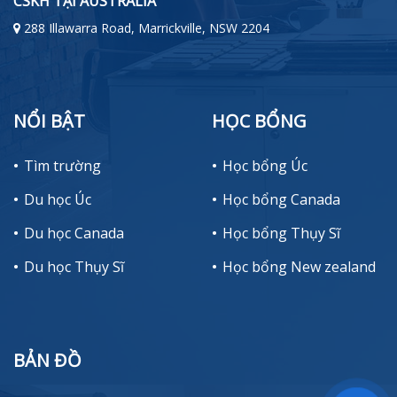
CSKH TẠI AUSTRALIA
288 Illawarra Road, Marrickville, NSW 2204
NỔI BẬT
HỌC BỔNG
Tìm trường
Học bổng Úc
Du học Úc
Học bổng Canada
Du học Canada
Học bổng Thụy Sĩ
Du học Thụy Sĩ
Học bổng New zealand
BẢN ĐỒ