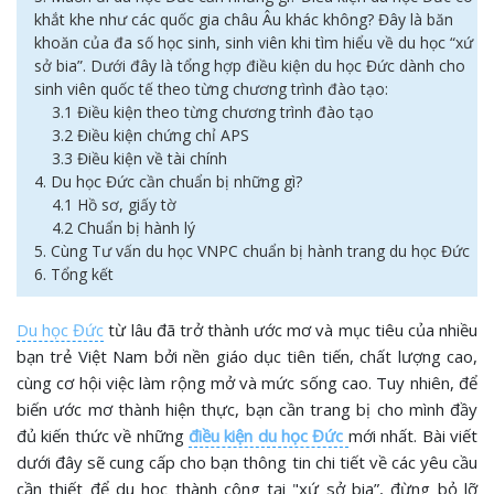
khắt khe như các quốc gia châu Âu khác không? Đây là băn
khoăn của đa số học sinh, sinh viên khi tìm hiểu về du học “xứ
sở bia”. Dưới đây là tổng hợp điều kiện du học Đức dành cho
sinh viên quốc tế theo từng chương trình đào tạo:
3.1 Điều kiện theo từng chương trình đào tạo
3.2 Điều kiện chứng chỉ APS
3.3 Điều kiện về tài chính
4. Du học Đức cần chuẩn bị những gì?
4.1 Hồ sơ, giấy tờ
4.2 Chuẩn bị hành lý
5. Cùng Tư vấn du học VNPC chuẩn bị hành trang du học Đức
6. Tổng kết
Du học Đức
từ lâu đã trở thành ước mơ và mục tiêu của nhiều
bạn trẻ Việt Nam bởi nền giáo dục tiên tiến, chất lượng cao,
cùng cơ hội việc làm rộng mở và mức sống cao. Tuy nhiên, để
biến ước mơ thành hiện thực, bạn cần trang bị cho mình đầy
đủ kiến thức về những
điều kiện du học Đức
mới nhất. Bài viết
dưới đây sẽ cung cấp cho bạn thông tin chi tiết về các yêu cầu
cần thiết để du học thành công tại "xứ sở bia”, đừng bỏ lỡ