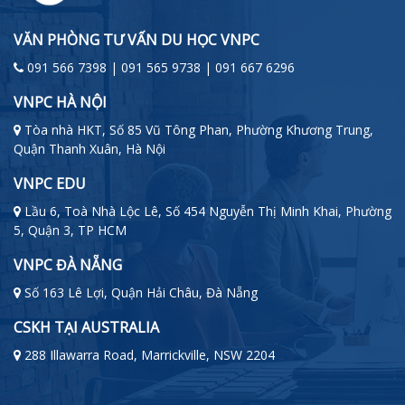
VĂN PHÒNG TƯ VẤN DU HỌC VNPC
091 566 7398 | 091 565 9738 | 091 667 6296
VNPC HÀ NỘI
Tòa nhà HKT, Số 85 Vũ Tông Phan, Phường Khương Trung,
Quận Thanh Xuân, Hà Nội
VNPC EDU
Lầu 6, Toà Nhà Lộc Lê, Số 454 Nguyễn Thị Minh Khai, Phường
5, Quận 3, TP HCM
VNPC ĐÀ NẴNG
Số 163 Lê Lợi, Quận Hải Châu, Đà Nẵng
CSKH TẠI AUSTRALIA
288 Illawarra Road, Marrickville, NSW 2204