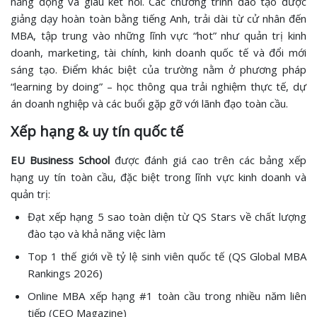
năng động và giàu kết nối. Các chương trình đào tạo được
giảng dạy hoàn toàn bằng tiếng Anh, trải dài từ cử nhân đến
MBA, tập trung vào những lĩnh vực “hot” như quản trị kinh
doanh, marketing, tài chính, kinh doanh quốc tế và đổi mới
sáng tạo. Điểm khác biệt của trường nằm ở phương pháp
“learning by doing” – học thông qua trải nghiệm thực tế, dự
án doanh nghiệp và các buổi gặp gỡ với lãnh đạo toàn cầu.
Xếp hạng & uy tín quốc tế
EU Business School
được đánh giá cao trên các bảng xếp
hạng uy tín toàn cầu, đặc biệt trong lĩnh vực kinh doanh và
quản trị:
Đạt xếp hạng 5 sao toàn diện từ QS Stars về chất lượng
đào tạo và khả năng việc làm
Top 1 thế giới về tỷ lệ sinh viên quốc tế (QS Global MBA
Rankings 2026)
Online MBA xếp hạng #1 toàn cầu trong nhiều năm liên
tiếp (CEO Magazine)