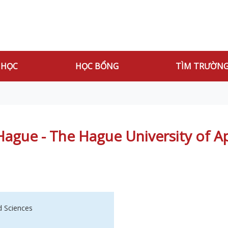
 HỌC
HỌC BỔNG
TÌM TRƯỜN
ague - The Hague University of Ap
d Sciences