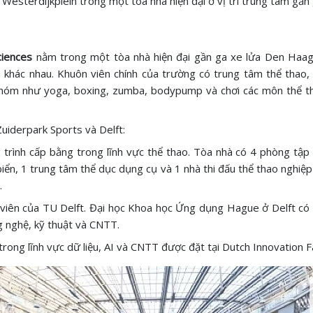
 Westerdijkplein trong một tòa nhà hiện đại ở vị trí trung tâm gần
ciences
nằm trong một tòa nhà hiện đại gần ga xe lửa Den Haag 
u khác nhau. Khuôn viên chính của trường có trung tâm thể thao, 
 nhóm như yoga, boxing, zumba, bodypump và chơi các môn thể t
Zuiderpark Sports và Delft:
trình cấp bằng trong lĩnh vực thể thao. Tòa nhà có 4 phòng tập
iển, 1 trung tâm thể dục dụng cụ và 1 nhà thi đấu thể thao nghiệp
.
ên của TU Delft. Đại học Khoa học Ứng dụng Hague ở Delft có uy
g nghệ, kỹ thuật và CNTT.
ong lĩnh vực dữ liệu, AI và CNTT được đặt tại Dutch Innovation