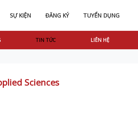
SỰ KIỆN
ĐĂNG KÝ
TUYỂN DỤNG
G
TIN TỨC
LIÊN HỆ
plied Sciences