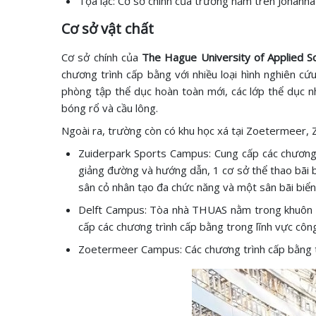
Tọa lạc: Cơ sở chính của trường nằm trên Johanna
Cơ sở vật chất
Cơ sở chính của
The Hague University of Applied S
chương trình cấp bằng với nhiều loại hình nghiên cứ
phòng tập thể dục hoàn toàn mới, các lớp thể dục
bóng rổ và cầu lông.
Ngoài ra, trường còn có khu học xá tại Zoetermeer, 
Zuiderpark Sports Campus: Cung cấp các chương 
giảng đường và hướng dẫn, 1 cơ sở thể thao bãi b
sân cỏ nhân tạo đa chức năng và một sân bãi biển
Delft Campus: Tòa nhà THUAS nằm trong khuôn vi
cấp các chương trình cấp bằng trong lĩnh vực côn
Zoetermeer Campus: Các chương trình cấp bằng tr