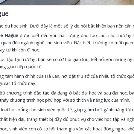
gue
o du học sinh. Dưới đây là một số lý do nổi bật khiến bạn nên cân
he Hague
được biết đến với chất lượng đào tạo cao, các chương tr
ên quan đến ngành nghề cho sinh viên. Đặc biệt, trường có mối quan 
ay từ khi còn đi học.
ọc tập tại trường, bạn sẽ có cơ hội giao lưu, kết nối với những n
ng giao tiếp quốc tế.
ung tâm hành chính của Hà Lan, nơi đặt trụ sở của nhiều tổ chức quố
ại các tổ chức này.
0 chương trình đào tạo đa dạng ở bậc đại học và sau đại học, b
tìm thấy chương trình học phù hợp với sở thích và năng lực của mình.
ại học bổng cho sinh viên quốc tế, giúp giảm bớt gánh nặng tài ch
hất hiện đại, trang thiết bị đầy đủ phục vụ cho việc học tập và ngh
ọc, sinh viên còn có cơ hội tham gia vào các hoạt động ngoại khó