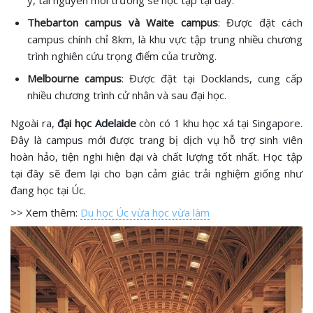
y, tài nguyên môi trường sẽ học tập tại đây.
Thebarton campus và Waite campus
: Được đặt cách
campus chính chỉ 8km, là khu vực tập trung nhiều chương
trình nghiên cứu trọng điểm của trường.
Melbourne campus
: Được đặt tại Docklands, cung cấp
nhiều chương trình cử nhân và sau đại học.
Ngoài ra,
đại học Adelaide
còn có 1 khu học xá tại Singapore.
Đây là campus mới được trang bị dịch vụ hỗ trợ sinh viên
hoàn hảo, tiện nghi hiện đại và chất lượng tốt nhất. Học tập
tại đây sẽ đem lại cho bạn cảm giác trải nghiệm giống như
đang học tại Úc.
>> Xem thêm:
Du học Úc vừa học vừa làm