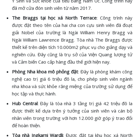
Y Sinh và Sức khỏe của tiểu bang Nam Úc. Công trình này
đã mở cửa đón sinh viên từ năm 2017.
The Braggs tại học xá North Terrace
: Công trình này
được đặt theo tên của hai cha con cựu sinh viên đã đoạt
giải Nobel của trường là Ngài William Henry Bragg và
Ngài William Lawrence Bragg. Tòa nhà The Braggs được
thiết kế trên diện tích 10.000m2 phục vụ cho giảng dạy và
nghiên cứu. Đây cũng là trụ sở của Viện Quang lượng tử
và Cảm biến Cao cấp hàng đầu thế giới hiện nay.
Phòng Nha khoa mô phỏng đặt
: Đây là phòng khám công
nghệ cao trị giá 6 triệu đô la, cho phép sinh viên ngành
nha khoa và sức khỏe răng miệng của trường sử dụng để
học tập và thực hành.
Hub Central
: Đây là tòa nhà 3 tầng trị giá 42 triệu đô la
được thiết kế dựa trên ý tưởng của sinh viên và cán bộ
nhân viên trong trường với hơn 12.000 giờ góp ý trao đổi
để hoàn thiện.
Tòa nhà Ingkarni Wardli
: Được đặt tại khu học xá North