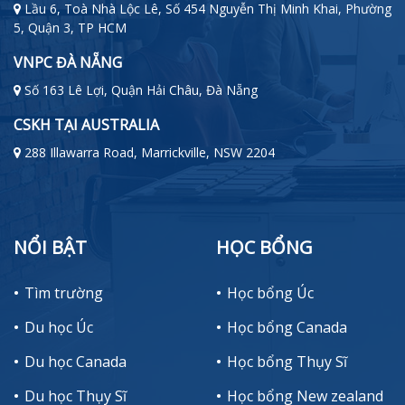
Lầu 6, Toà Nhà Lộc Lê, Số 454 Nguyễn Thị Minh Khai, Phường
5, Quận 3, TP HCM
VNPC ĐÀ NẴNG
Số 163 Lê Lợi, Quận Hải Châu, Đà Nẵng
CSKH TẠI AUSTRALIA
288 Illawarra Road, Marrickville, NSW 2204
NỔI BẬT
HỌC BỔNG
Tìm trường
Học bổng Úc
Du học Úc
Học bổng Canada
Du học Canada
Học bổng Thụy Sĩ
Du học Thụy Sĩ
Học bổng New zealand