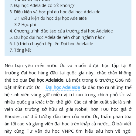
2. Đại học Adelaide có tốt không?
3. Điều kiện và học phí du học đại học Adelaide
3.1 Điều kiện du học đại học Adelaide
3.2 Học phí
4. Chương trình đào tạo của trường đại học Adelaide
5. Du học đại học Adelaide nên chọn ngành nào?
6. Lộ trình chuyển tiếp lên Đại học Adelaide
7. Tổng kết
Nếu bạn yêu mến nước Úc và muốn được học tập tại 8
trường đại học hàng đầu tại quốc gia này, chắc chắn không
thể bỏ qua
Đại học Adelaide
. Là một trong 8 trường Go8 nổi
bật nhất nước Úc -
Đại học Adelaide
đã đào tạo ra những thế
hệ sinh viên vàng giữ nhiều vị trí cao trong chính phủ Úc và
nhiều quốc gia khác trên thế giới. Các cá nhân xuất sắc là sinh
viên của trường sở hữu cả giải Nobel, hơn 100 học giả ở
Rhodes, nữ thủ tướng đầu tiên của nước Úc, thẩm phán tòa
án tối cao và giảng viên đại học trên khắp cả nước,...Ở bài viết
này cùng Tư vấn du học VNPC tìm hiểu sâu hơn về ngôi