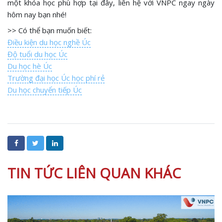
một khóa học phù hợp tại đây, liên hệ với VNPC ngay ngày
hôm nay bạn nhé!
>> Có thể bạn muốn biết:
Điều kiện du học nghề Úc
Độ tuổi du học Úc
Du học hè Úc
Trường đại học Úc học phí rẻ
Du học chuyển tiếp Úc
TIN TỨC LIÊN QUAN KHÁC