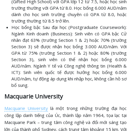
(Gifted High School) với GPA lớp 12 từ 7.5, hoặc học sinh
trường thường với GPA từ 8.0. Học bổng 6.000 AUD/năm
dành cho học sinh trường chuyên có GPA từ 8.0, hoặc
trường thường từ 8.5 trở lên.
Học bổng bậc Sau đại học (Postgraduate Coursework):
Ngành Kinh doanh (Business): Sinh viên có GPA bậc Cử
nhân đạt 63% (trường Section 1 & 2) hoặc 70% (trường
Section 3) sẽ được nhận học bổng 3.000 AUD/năm. Với
GPA từ 75% (trường Section 1 & 2) hoặc 80% (trường
Section 3), sinh viên có thể nhận học bổng 6.000
AUD/năm. Ngành Y tế và Công nghệ thông tin (Health &
ICT): Sinh viên quốc tế được hưởng học bổng 6.000
AUD/năm, tự động áp dụng khi nhập học, không cần hồ sơ
bổ sung.
Macquarie University
Macquarie University
là một trong những trường đại học
công lập danh tiếng của Úc, thành lập năm 1964, tọa lạc tại
Macquarie Park – trung tâm công nghệ và đổi mới sáng tạo
lớn của thành phố Sydney, cách trung tâm khoảng 15 km. Với