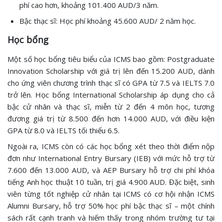
phí cao hơn, khoảng 101.400 AUD/3 năm.
Bậc thạc sĩ: Học phí khoảng 45.600 AUD/ 2 năm học.
Học bổng
Một số học bổng tiêu biểu của ICMS bao gồm: Postgraduate
Innovation Scholarship với giá trị lên đến 15.200 AUD, dành
cho ứng viên chương trình thạc sĩ có GPA từ 7.5 và IELTS 7.0
trở lên. Học bổng International Scholarship áp dụng cho cả
bậc cử nhân và thạc sĩ, miễn từ 2 đến 4 môn học, tương
đương giá trị từ 8.500 đến hơn 14.000 AUD, với điều kiện
GPA từ 8.0 và IELTS tối thiểu 6.5.
Ngoài ra, ICMS còn có các học bổng xét theo thời điểm nộp
đơn như International Entry Bursary (IEB) với mức hỗ trợ từ
7.600 đến 13.000 AUD, và AEP Bursary hỗ trợ chi phí khóa
tiếng Anh học thuật 10 tuần, trị giá 4.900 AUD. Đặc biệt, sinh
viên từng tốt nghiệp cử nhân tại ICMS có cơ hội nhận ICMS
Alumni Bursary, hỗ trợ 50% học phí bậc thạc sĩ – một chính
sách rất cạnh tranh và hiếm thấy trong nhóm trường tư tại