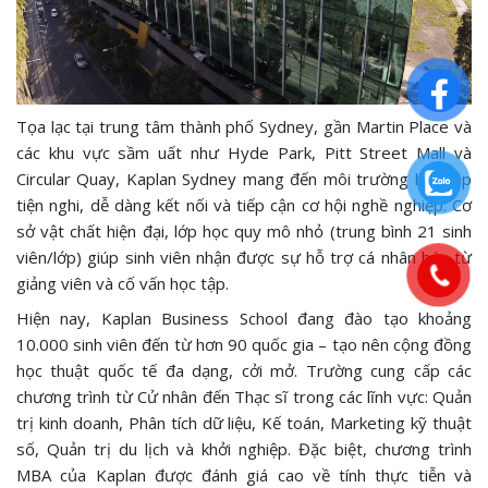
Tọa lạc tại trung tâm thành phố Sydney, gần Martin Place và
các khu vực sầm uất như Hyde Park, Pitt Street Mall và
Circular Quay, Kaplan Sydney mang đến môi trường học tập
tiện nghi, dễ dàng kết nối và tiếp cận cơ hội nghề nghiệp. Cơ
sở vật chất hiện đại, lớp học quy mô nhỏ (trung bình 21 sinh
viên/lớp) giúp sinh viên nhận được sự hỗ trợ cá nhân hóa từ
giảng viên và cố vấn học tập.
Hiện nay, Kaplan Business School đang đào tạo khoảng
10.000 sinh viên đến từ hơn 90 quốc gia – tạo nên cộng đồng
học thuật quốc tế đa dạng, cởi mở. Trường cung cấp các
chương trình từ Cử nhân đến Thạc sĩ trong các lĩnh vực: Quản
trị kinh doanh, Phân tích dữ liệu, Kế toán, Marketing kỹ thuật
số, Quản trị du lịch và khởi nghiệp. Đặc biệt, chương trình
MBA của Kaplan được đánh giá cao về tính thực tiễn và