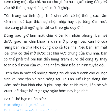
xem cùng một địa chỉ, họ có cho ghép hai người cùng đăng ký
vào hệ thống hay không rồi mới ở ghép.
Tôn trọng sự tĩnh lặng: Nhà sinh viên có hệ thống cách âm
kém nên dù bạn thích sự nhộn nhịp hay tiệc tùng đến mức
nào cũng phải ngừng lại tất cả theo giờ quy định.
Đừng bao giờ làm mất chìa khóa: Khi nhận phòng, bạn sẽ
được giao hai chìa khóa là chìa mở phòng hoặc căn hộ của
riêng bạn và chìa khóa dùng cho cả tòa nhà. Nếu bạn làm mất
loại chìa có thể mở được các khu vực chung của khu nhà, bạn
có thể phải trả phí lên đến hàng trăm euro để công ty thay
toàn bộ ổ khóa của khu nhà nhằm đảm bảo an ninh tuyệt đối.
Trên đây là một số những thông tin về nhà ở dành cho du học
sinh khi học tập và sinh sống tại Hà Lan. Nếu bạn đang tìm
kiếm một loại hình nhà ở phù hợp cho chính mình, liên hệ với
VNPC để được hỗ trợ ngay ngày hôm nay bạn nhé!
>> Có thể bạn muốn biết:
Học bổng du học Hà Lan
Du học Hà Lan nên học ngành gì