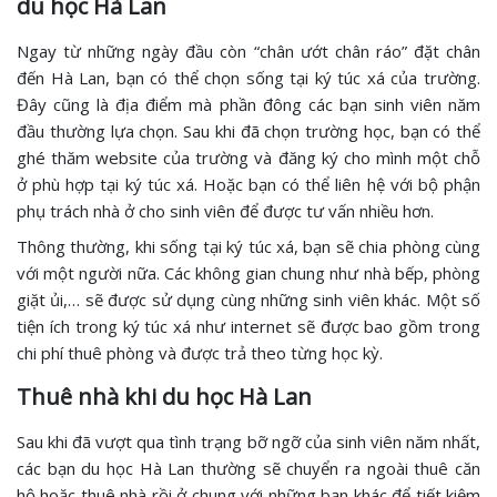
du học Hà Lan
Ngay từ những ngày đầu còn “chân ướt chân ráo” đặt chân
đến Hà Lan, bạn có thể chọn sống tại ký túc xá của trường.
Đây cũng là địa điểm mà phần đông các bạn sinh viên năm
đầu thường lựa chọn. Sau khi đã chọn trường học, bạn có thể
ghé thăm website của trường và đăng ký cho mình một chỗ
ở phù hợp tại ký túc xá. Hoặc bạn có thể liên hệ với bộ phận
phụ trách nhà ở cho sinh viên để được tư vấn nhiều hơn.
Thông thường, khi sống tại ký túc xá, bạn sẽ chia phòng cùng
với một người nữa. Các không gian chung như nhà bếp, phòng
giặt ủi,… sẽ được sử dụng cùng những sinh viên khác. Một số
tiện ích trong ký túc xá như internet sẽ được bao gồm trong
chi phí thuê phòng và được trả theo từng học kỳ.
Thuê nhà khi du học Hà Lan
Sau khi đã vượt qua tình trạng bỡ ngỡ của sinh viên năm nhất,
các bạn du học Hà Lan thường sẽ chuyển ra ngoài thuê căn
hộ hoặc thuê nhà rồi ở chung với những bạn khác để tiết kiệm