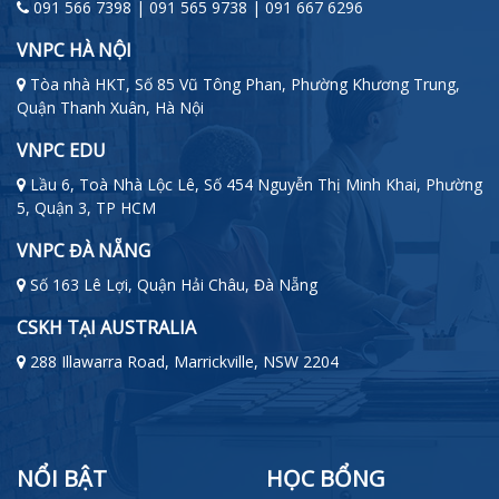
091 566 7398 | 091 565 9738 | 091 667 6296
VNPC HÀ NỘI
Tòa nhà HKT, Số 85 Vũ Tông Phan, Phường Khương Trung,
Quận Thanh Xuân, Hà Nội
VNPC EDU
Lầu 6, Toà Nhà Lộc Lê, Số 454 Nguyễn Thị Minh Khai, Phường
5, Quận 3, TP HCM
VNPC ĐÀ NẴNG
Số 163 Lê Lợi, Quận Hải Châu, Đà Nẵng
CSKH TẠI AUSTRALIA
288 Illawarra Road, Marrickville, NSW 2204
NỔI BẬT
HỌC BỔNG