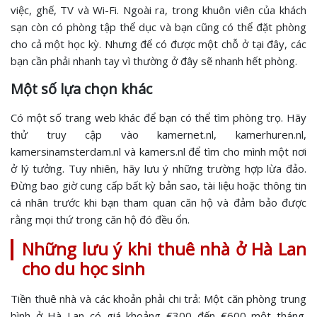
việc, ghế, TV và Wi-Fi. Ngoài ra, trong khuôn viên của khách
sạn còn có phòng tập thể dục và bạn cũng có thể đặt phòng
cho cả một học kỳ. Nhưng để có được một chỗ ở tại đây, các
bạn cần phải nhanh tay vì thường ở đây sẽ nhanh hết phòng.
Một số lựa chọn khác
Có một số trang web khác để bạn có thể tìm phòng trọ. Hãy
thử truy cập vào kamernet.nl, kamerhuren.nl,
kamersinamsterdam.nl và kamers.nl để tìm cho mình một nơi
ở lý tưởng. Tuy nhiên, hãy lưu ý những trường hợp lừa đảo.
Đừng bao giờ cung cấp bất kỳ bản sao, tài liệu hoặc thông tin
cá nhân trước khi bạn tham quan căn hộ và đảm bảo được
rằng mọi thứ trong căn hộ đó đều ổn.
Những lưu ý khi thuê nhà ở Hà Lan
cho du học sinh
Tiền thuê nhà và các khoản phải chi trả: Một căn phòng trung
bình ở Hà Lan có giá khoảng €300 đến €600 một tháng.