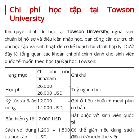
Chi phí học tập tại Towson
University
Khi quyết định du học tại
Towson University
, ngoài việc
chuẩn bị hồ sơ và điều kiện nhập học, bạn cũng cần dự trù chi
phí học tập và sinh hoạt để có kế hoạch tài chính hợp lý. Dưới
đây là tổng quan các khoản chi phí chính dành cho sinh viên
quốc tế muốn theo học tại Đại học Towson:
Chi phí ước
Hạng mục
Ghi chú
tính/năm
26.000 -
Học phí
Tuỳ ngành học
28.000 USD
Ký túc xá & ăn
12.000 –
Gói ở tiêu chuẩn + meal plan
uống
14.000 USD
cơ bản
Bắt buộc với sinh viên quốc
Bảo hiểm y tế
2.000 USD
tế
Sách vở, dụng
1.200 – 1.500
Có thể giảm nếu dùng sách
cụ học tập
USD
điện tử/mượn thư viện