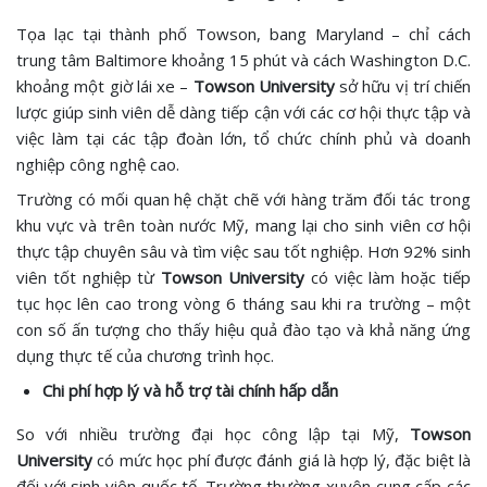
Tọa lạc tại thành phố Towson, bang Maryland – chỉ cách
trung tâm Baltimore khoảng 15 phút và cách Washington D.C.
khoảng một giờ lái xe –
Towson University
sở hữu vị trí chiến
lược giúp sinh viên dễ dàng tiếp cận với các cơ hội thực tập và
việc làm tại các tập đoàn lớn, tổ chức chính phủ và doanh
nghiệp công nghệ cao.
Trường có mối quan hệ chặt chẽ với hàng trăm đối tác trong
khu vực và trên toàn nước Mỹ, mang lại cho sinh viên cơ hội
thực tập chuyên sâu và tìm việc sau tốt nghiệp. Hơn 92% sinh
viên tốt nghiệp từ
Towson University
có việc làm hoặc tiếp
tục học lên cao trong vòng 6 tháng sau khi ra trường – một
con số ấn tượng cho thấy hiệu quả đào tạo và khả năng ứng
dụng thực tế của chương trình học.
Chi phí hợp lý và hỗ trợ tài chính hấp dẫn
So với nhiều trường đại học công lập tại Mỹ,
Towson
University
có mức học phí được đánh giá là hợp lý, đặc biệt là
đối với sinh viên quốc tế. Trường thường xuyên cung cấp các