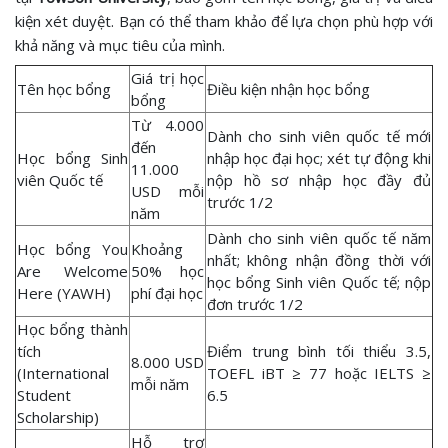
kiện xét duyệt. Bạn có thể tham khảo để lựa chọn phù hợp với
khả năng và mục tiêu của mình.
Giá trị học
Tên học bổng
Điều kiện nhận học bổng
bổng
Từ 4.000
Dành cho sinh viên quốc tế mới
đến
Học bổng Sinh
nhập học đại học; xét tự động khi
11.000
viên Quốc tế
nộp hồ sơ nhập học đầy đủ
USD mỗi
trước 1/2
năm
Dành cho sinh viên quốc tế năm
Học bổng You
Khoảng
nhất; không nhận đồng thời với
Are Welcome
50% học
học bổng Sinh viên Quốc tế; nộp
Here (YAWH)
phí đại học
đơn trước 1/2
Học bổng thành
tích
Điểm trung bình tối thiểu 3.5,
8.000 USD
(International
TOEFL iBT ≥ 77 hoặc IELTS ≥
mỗi năm
Student
6.5
Scholarship)
Hỗ trợ