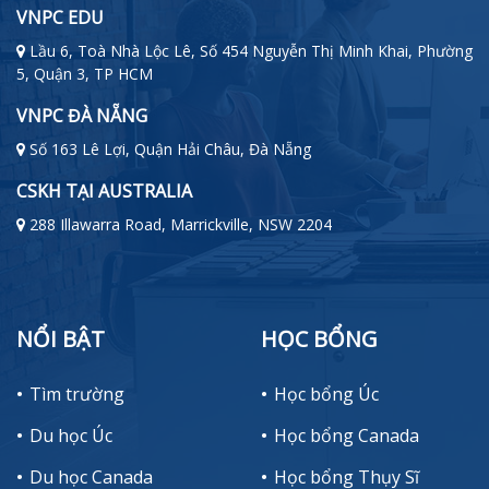
VNPC EDU
Lầu 6, Toà Nhà Lộc Lê, Số 454 Nguyễn Thị Minh Khai, Phường
5, Quận 3, TP HCM
VNPC ĐÀ NẴNG
Số 163 Lê Lợi, Quận Hải Châu, Đà Nẵng
CSKH TẠI AUSTRALIA
288 Illawarra Road, Marrickville, NSW 2204
NỔI BẬT
HỌC BỔNG
Tìm trường
Học bổng Úc
Du học Úc
Học bổng Canada
Du học Canada
Học bổng Thụy Sĩ