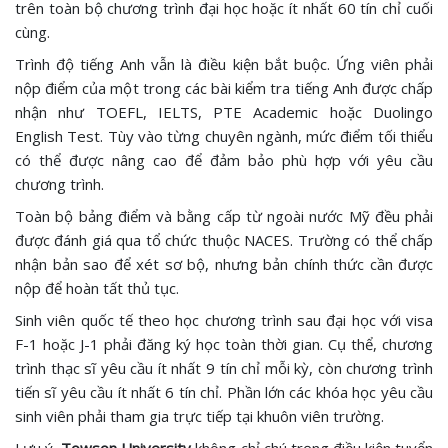
trên toàn bộ chương trình đại học hoặc ít nhất 60 tín chỉ cuối
cùng.
Trình độ tiếng Anh vẫn là điều kiện bắt buộc. Ứng viên phải
nộp điểm của một trong các bài kiểm tra tiếng Anh được chấp
nhận như TOEFL, IELTS, PTE Academic hoặc Duolingo
English Test. Tùy vào từng chuyên ngành, mức điểm tối thiểu
có thể được nâng cao để đảm bảo phù hợp với yêu cầu
chương trình.
Toàn bộ bảng điểm và bằng cấp từ ngoài nước Mỹ đều phải
được đánh giá qua tổ chức thuộc NACES. Trường có thể chấp
nhận bản sao để xét sơ bộ, nhưng bản chính thức cần được
nộp để hoàn tất thủ tục.
Sinh viên quốc tế theo học chương trình sau đại học với visa
F-1 hoặc J-1 phải đăng ký học toàn thời gian. Cụ thể, chương
trình thạc sĩ yêu cầu ít nhất 9 tín chỉ mỗi kỳ, còn chương trình
tiến sĩ yêu cầu ít nhất 6 tín chỉ. Phần lớn các khóa học yêu cầu
sinh viên phải tham gia trực tiếp tại khuôn viên trường.
Lưu ý,
Towson University
không chỉ chú trọng điều kiện tuyển