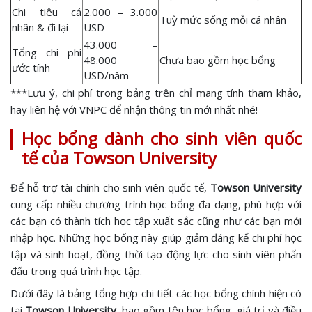
Chi tiêu cá
2.000 – 3.000
Tuỳ mức sống mỗi cá nhân
nhân & đi lại
USD
43.000 –
Tổng chi phí
48.000
Chưa bao gồm học bổng
ước tính
USD/năm
***Lưu ý, chi phí trong bảng trên chỉ mang tính tham khảo,
hãy liên hệ với VNPC để nhận thông tin mới nhất nhé!
Học bổng dành cho sinh viên quốc
tế của Towson University
Để hỗ trợ tài chính cho sinh viên quốc tế,
Towson University
cung cấp nhiều chương trình học bổng đa dạng, phù hợp với
các bạn có thành tích học tập xuất sắc cũng như các bạn mới
nhập học. Những học bổng này giúp giảm đáng kể chi phí học
tập và sinh hoạt, đồng thời tạo động lực cho sinh viên phấn
đấu trong quá trình học tập.
Dưới đây là bảng tổng hợp chi tiết các học bổng chính hiện có
tại
Towson University
, bao gồm tên học bổng, giá trị và điều