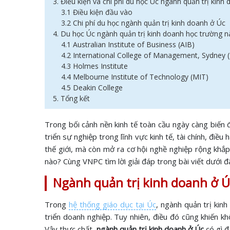
3. Điều kiện và chi phí du học Úc ngành quản trị kinh
3.1 Điều kiện đầu vào
3.2 Chi phí du học ngành quản trị kinh doanh ở Úc
4. Du học Úc ngành quản trị kinh doanh học trường 
4.1 Australian Institute of Business (AIB)
4.2 International College of Management, Sydney 
4.3 Holmes Institute
4.4 Melbourne Institute of Technology (MIT)
4.5 Deakin College
5. Tổng kết
Trong bối cảnh nền kinh tế toàn cầu ngày càng biến 
triển sự nghiệp trong lĩnh vực kinh tế, tài chính, điề
thế giới, mà còn mở ra cơ hội nghề nghiệp rộng khắ
nào? Cùng VNPC tìm lời giải đáp trong bài viết dưới đ
Ngành quản trị kinh doanh ở Ú
Trong
hệ thống giáo dục tại Úc
, ngành quản trị kin
triển doanh nghiệp. Tuy nhiên, điều đó cũng khiến kh
Vậy thực chất,
ngành quản trị kinh doanh ở Úc
có gì đ