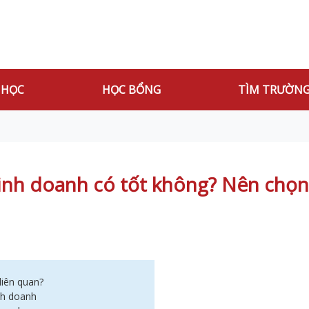
 HỌC
HỌC BỔNG
TÌM TRƯỜN
kinh doanh có tốt không? Nên chọn
 liên quan?
inh doanh