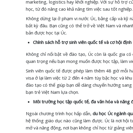
marketing, logistics hay khởi nghiệp. Với sự hỗ trợ c
học, từ đó nâng cao khả năng tìm việc sau tốt nghiệp.
Không dừng lại ở phạm vi nước Úc, bằng cấp và kỹ 
bất kỳ đâu. Bạn cũng có thể trở về Việt Nam và nhanh
bản được học tại Úc.
Chính sách hỗ trợ sinh viên quốc tế và cơ hội định
Không chỉ nổi bật về đào tạo, Úc còn là quốc gia có c
quan trọng nếu bạn mong muốn được học tập, làm việc 
Sinh viên quốc tế được phép làm thêm 48 giờ mỗi hai t
visa ở lại làm việc từ 2 đến 4 năm tùy bậc học và khu
đào tạo có thể giúp bạn dễ dàng chuyển hướng sang 
bạn trẻ Việt Nam lựa chọn.
Môi trường học tập quốc tế, đa văn hóa và năng 
Ngoài chương trình học hấp dẫn,
du học Úc ngành quả
hệ thống giáo dục nào cũng làm được. Úc là nơi hội 
mở và năng động, nơi bạn không chỉ học từ giảng viê