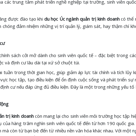
ủa các trung tâm phát triển nghề nghiệp tại trường, sinh viên quố
năng được đào tạo khi
du học Úc ngành quản trị kinh doanh
có thể 
 chóng đảm nhiệm những vị trí quản lý, giám sát, hay thậm chí khởi
 cư
hính sách cởi mở dành cho sinh viên quốc tế – đặc biệt trong các l
và định cư lâu dài tại xứ sở chuột túi.
uần trong thời gian học, giúp giảm áp lực tài chính và tích lũy k
 vực học tập, tạo điều kiện để ổn định cuộc sống và phát triển sự
định cư nếu đáp ứng đủ điều kiện. Đây là một trong những yếu tố
động
n trị kinh doanh
còn mang lại cho sinh viên môi trường học tập hi
tụ của hàng trăm nghìn sinh viên quốc tế đến từ hơn 190 quốc gia.
n mà còn từ bạn bè đến từ nhiều nền văn hóa khác nhau. Với một ng