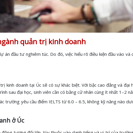
 ngành quản trị kinh doanh
 án đầu tư nghiêm túc. Do đó, việc hiểu rõ điều kiện đầu vào và c
ị kinh doanh tại Úc sẽ có sự khác biệt. Với bậc cao đẳng và đại h
rình sau đại học, sinh viên cần có bằng cử nhân cùng ít nhất 1–2 nă
 các trường yêu cầu điểm IELTS từ 6.0 – 6.5, không kỹ năng nào d
oanh ở Úc
 động tương đối lớn, tùy thuộc vào danh tiếng và vị trí của trườn