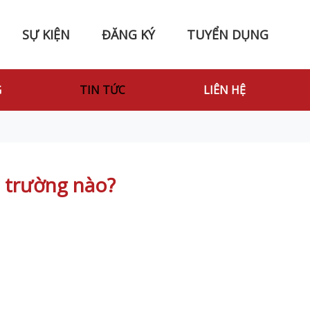
SỰ KIỆN
ĐĂNG KÝ
TUYỂN DỤNG
G
TIN TỨC
LIÊN HỆ
 trường nào?