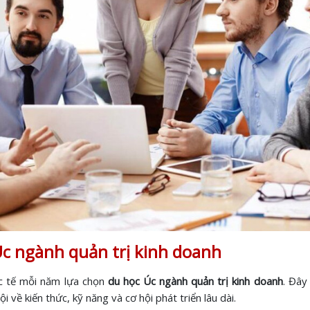
Úc ngành quản trị kinh doanh
ốc tế mỗi năm lựa chọn
du học Úc ngành quản trị kinh doanh
. Đây
 về kiến thức, kỹ năng và cơ hội phát triển lâu dài.