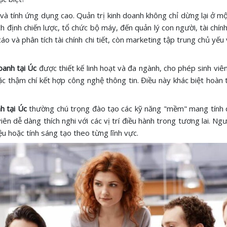
và tính ứng dụng cao. Quản trị kinh doanh không chỉ dừng lại ở mộ
 định chiến lược, tổ chức bộ máy, đến quản lý con người, tài chín
 cáo và phân tích tài chính chi tiết, còn marketing tập trung chủ yế
oanh tại Úc
được thiết kế linh hoạt và đa ngành, cho phép sinh vi
oặc thậm chí kết hợp công nghệ thông tin. Điều này khác biệt hoàn
h tại Úc
thường chú trọng đào tạo các kỹ năng "mềm" mang tính qu
ên dễ dàng thích nghi với các vị trí điều hành trong tương lai. Ng
ệu hoặc tính sáng tạo theo từng lĩnh vực.