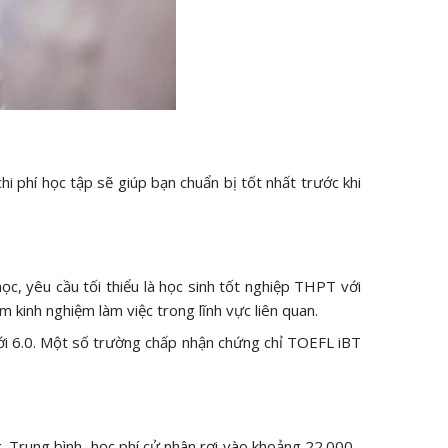
hi phí học tập sẽ giúp bạn chuẩn bị tốt nhất trước khi
ọc, yêu cầu tối thiểu là học sinh tốt nghiệp THPT với
m kinh nghiệm làm việc trong lĩnh vực liên quan.
ưới 6.0. Một số trường chấp nhận chứng chỉ TOEFL iBT
g. Trung bình, học phí cử nhân rơi vào khoảng 22.000–