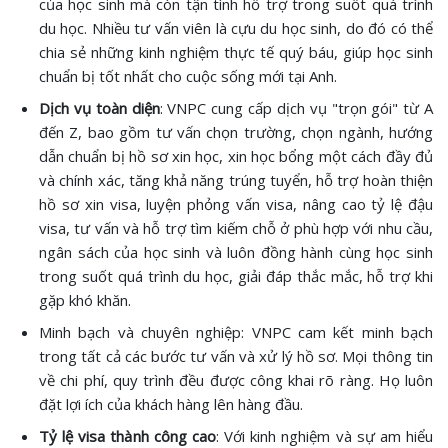
của học sinh mà còn tận tình hỗ trợ trong suốt quá trình
du học. Nhiều tư vấn viên là cựu du học sinh, do đó có thể
chia sẻ những kinh nghiệm thực tế quý báu, giúp học sinh
chuẩn bị tốt nhất cho cuộc sống mới tại Anh.
Dịch vụ toàn diện
: VNPC cung cấp dịch vụ "trọn gói" từ A
đến Z, bao gồm tư vấn chọn trường, chọn ngành, hướng
dẫn chuẩn bị hồ sơ xin học, xin học bổng một cách đầy đủ
và chính xác, tăng khả năng trúng tuyển, hỗ trợ hoàn thiện
hồ sơ xin visa, luyện phỏng vấn visa, nâng cao tỷ lệ đậu
visa, tư vấn và hỗ trợ tìm kiếm chỗ ở phù hợp với nhu cầu,
ngân sách của học sinh và luôn đồng hành cùng học sinh
trong suốt quá trình du học, giải đáp thắc mắc, hỗ trợ khi
gặp khó khăn.
Minh bạch và chuyên nghiệp: VNPC cam kết minh bạch
trong tất cả các bước tư vấn và xử lý hồ sơ. Mọi thông tin
về chi phí, quy trình đều được công khai rõ ràng. Họ luôn
đặt lợi ích của khách hàng lên hàng đầu.
Tỷ lệ visa thành công cao
: Với kinh nghiệm và sự am hiểu