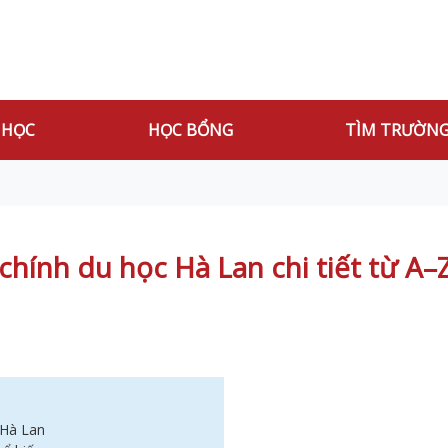
 HỌC
HỌC BỔNG
TÌM TRƯỜN
hính du học Hà Lan chi tiết từ A–
 Hà Lan