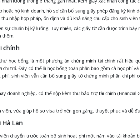
 nhận lương trong 6 tháng gần nhất, kèm giấy xác nhận công tác c
 hoặc hộ kinh doanh, hồ sơ cần bổ sung giấy phép đăng ký kinh d
 thu nhập hợp pháp, ổn định và đủ khả năng chu cấp cho sinh viên 
n sự chuẩn bị kỹ lưỡng. Tuy nhiên, các giấy tờ cần được trình bày r
h thêm.
i chính
thư học bổng là một phương án chứng minh tài chính rất hiệu qu
vi chi trả. Đây có thể là học bổng toàn phần bao gồm cả học phí và
phí, sinh viên vẫn cần bổ sung giấy tờ chứng minh phần chi phí c
hay doanh nghiệp, có thể nộp kèm thư bảo trợ tài chính (Financial 
 viên, vừa giúp hồ sơ visa trở nên gọn gàng, thuyết phục và dễ đ
i Hà Lan
 viên chuyển trước toàn bộ sinh hoạt phí một năm vào tài khoản 