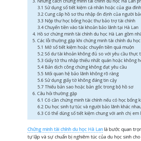
3. Những cách chứng minh tài chính du học Hà Lan p
3.1 Sử dụng sổ tiết kiệm cá nhân hoặc của gia đìn
3.2 Cung cấp hồ sơ thu nhập ổn định của người bả
3.3 Nộp thư học bổng hoặc thư bảo trợ tài chính
3.4 Chuyển tiền vào tài khoản bảo lãnh tại Hà Lan
4. Hồ sơ chứng minh tài chính du học Hà Lan gồm nh
5. Các lỗi thường gặp khi chứng minh tài chính du họ
5.1 Mở sổ tiết kiệm hoặc chuyển tiền quá muộn
5.2 Số dư tài khoản không đủ so với yêu cầu thực 
5.3 Giấy tờ thu nhập thiếu nhất quán hoặc không h
5.4 Bản dịch công chứng không đạt yêu cầu
5.5 Mối quan hệ bảo lãnh không rõ ràng
5.6 Sử dụng giấy tờ không đáng tin cậy
5.7 Thiếu bản sao hoặc bản gốc trong bộ hồ sơ
6. Câu hỏi thường gặp
6.1 Có cần chứng minh tài chính nếu có học bổng 
6.2 Du học sinh tự túc và người bảo lãnh khác nha
6.3 Có thể dùng sổ tiết kiệm chung với anh chị em
Chứng minh tài chính du học Hà Lan
là bước quan trọn
tự lập và sự chuẩn bị nghiêm túc của du học sinh cho 