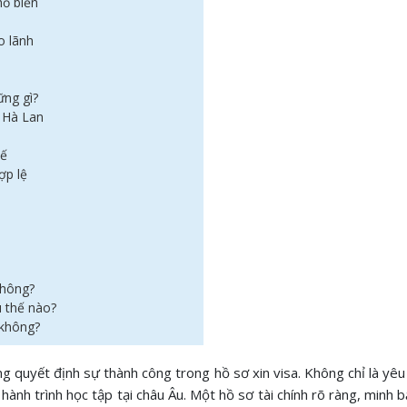
hổ biến
h
o lãnh
ững gì?
c Hà Lan
tế
ợp lệ
không?
u thế nào?
 không?
g quyết định sự thành công trong hồ sơ xin visa. Không chỉ là yêu
hành trình học tập tại châu Âu. Một hồ sơ tài chính rõ ràng, minh 