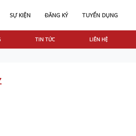
SỰ KIỆN
ĐĂNG KÝ
TUYỂN DỤNG
G
TIN TỨC
LIÊN HỆ
Z