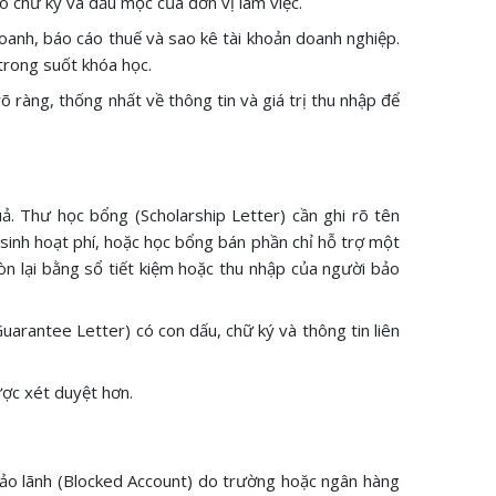
ó chữ ký và dấu mộc của đơn vị làm việc.
oanh, báo cáo thuế và sao kê tài khoản doanh nghiệp.
trong suốt khóa học.
õ ràng, thống nhất về thông tin và giá trị thu nhập để
ả. Thư học bổng (Scholarship Letter) cần ghi rõ tên
 sinh hoạt phí, hoặc học bổng bán phần chỉ hỗ trợ một
òn lại bằng sổ tiết kiệm hoặc thu nhập của người bảo
Guarantee Letter) có con dấu, chữ ký và thông tin liên
ược xét duyệt hơn.
bảo lãnh (Blocked Account) do trường hoặc ngân hàng