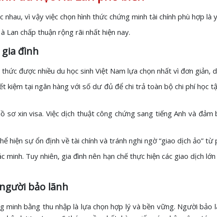
hác nhau, vì vậy việc chọn hình thức chứng minh tài chính phù hợp là
 Lan chấp thuận rộng rãi nhất hiện nay.
 gia đình
h thức được nhiều du học sinh Việt Nam lựa chọn nhất vì đơn giản, d
ết kiệm tại ngân hàng với số dư đủ để chi trả toàn bộ chi phí học
sơ xin visa. Việc dịch thuật công chứng sang tiếng Anh và đảm b
hể hiện sự ổn định về tài chính và tránh nghi ngờ “giao dịch ảo” từ
 minh. Tuy nhiên, gia đình nên hạn chế thực hiện các giao dịch lớn
 người bảo lãnh
ứng minh bằng thu nhập là lựa chọn hợp lý và bền vững. Người bả