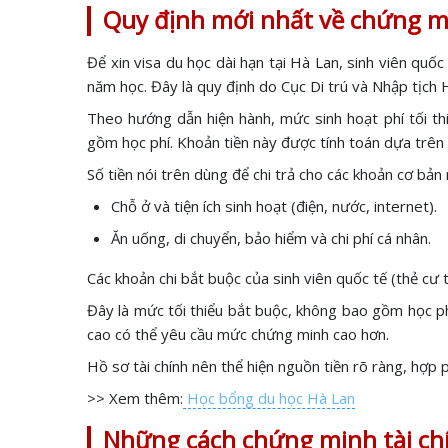
Quy định mới nhất về chứng mi
Để xin visa du học dài hạn tại Hà Lan, sinh viên quốc
năm học. Đây là quy định do Cục Di trú và Nhập tịch
Theo hướng dẫn hiện hành, mức sinh hoạt phí tối t
gồm học phí. Khoản tiền này được tính toán dựa trên 
Số tiền nói trên dùng để chi trả cho các khoản cơ bản
Chỗ ở và tiện ích sinh hoạt (điện, nước, internet).
Ăn uống, di chuyển, bảo hiểm và chi phí cá nhân.
Các khoản chi bắt buộc của sinh viên quốc tế (thẻ cư t
Đây là mức tối thiểu bắt buộc, không bao gồm học p
cao có thể yêu cầu mức chứng minh cao hơn.
Hồ sơ tài chính nên thể hiện nguồn tiền rõ ràng, hợp 
>> Xem thêm:
Học bổng du học Hà Lan
Những cách chứng minh tài ch