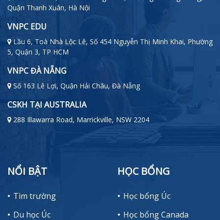
Quận Thanh Xuân, Hà Nội
VNPC EDU
Lầu 6, Toà Nhà Lộc Lê, Số 454 Nguyễn Thị Minh Khai, Phường
5, Quận 3, TP HCM
VNPC ĐÀ NẴNG
Số 163 Lê Lợi, Quận Hải Châu, Đà Nẵng
CSKH TẠI AUSTRALIA
288 Illawarra Road, Marrickville, NSW 2204
NỔI BẬT
HỌC BỔNG
Tìm trường
Học bổng Úc
Du học Úc
Học bổng Canada