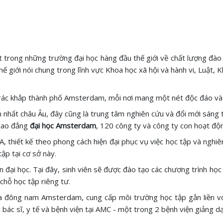
 trong những trường đại học hàng đầu thế giới về chất lượng đào 
hế giới nói chung trong lĩnh vực Khoa học xã hội và hành vi, Luật, 
i rác khắp thành phố Amsterdam, mỗi nơi mang một nét độc đáo v
 nhất châu Âu, đây cũng là trung tâm nghiên cứu và đổi mới sáng 
 cao đẳng
đại học Amsterdam
, 120 công ty và công ty con hoạt độ
, thiết kế theo phong cách hiện đại phục vụ việc học tập và nghiê
 tập tại cơ sở này.
i học. Tại đây, sinh viên sẽ được đào tạo các chương trình học đa
 chỗ học tập riêng tư.
 đông nam Amsterdam, cung cấp môi trường học tập gắn liền với 
bác sĩ, y tế và bệnh viện tại AMC - một trong 2 bệnh viện giảng d