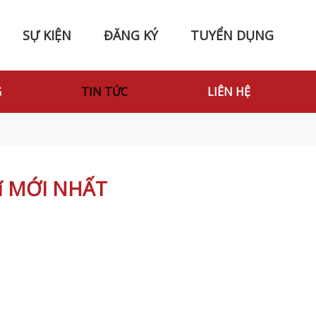
SỰ KIỆN
ĐĂNG KÝ
TUYỂN DỤNG
G
TIN TỨC
LIÊN HỆ
phí MỚI NHẤT