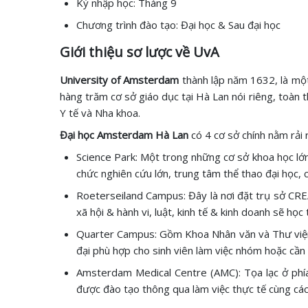
Kỳ nhập học: Tháng 9
Chương trình đào tạo: Đại học & Sau đại học
Giới thiệu sơ lược về UvA
University of Amsterdam
thành lập năm 1632, là một
hàng trăm cơ sở giáo dục tại Hà Lan nói riêng, toàn t
Y tế và Nha khoa.
Đại học Amsterdam Hà Lan
có 4 cơ sở chính nằm rả
Science Park: Một trong những cơ sở khoa học lớn
chức nghiên cứu lớn, trung tâm thể thao đại học,
Roeterseiland Campus: Đây là nơi đặt trụ sở CREA
xã hội & hành vi, luật, kinh tế & kinh doanh sẽ học
Quarter Campus: Gồm Khoa Nhân văn và Thư viện đạ
đại phù hợp cho sinh viên làm việc nhóm hoặc cần
Amsterdam Medical Centre (AMC): Tọa lạc ở phía
được đào tạo thông qua làm việc thực tế cùng các 