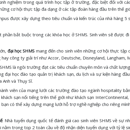
 kinh nghiệm trong quá trình học tập ở trường, đặc biệt đối với c
ững cơ hội thực tập đa dạng ở các tập đoàn hàng đầu trên thế giớ
pus được xây dựng theo tiêu chuẩn và kiến trúc của nhà hàng 5 sao
ột phần bắt buộc trong các khóa học ở SHMS. Sinh viên sẽ được đ
lớn,
đại học SHMS
mang đến cho sinh viên những cơ hội thực tập 
g hay công ty giải trí như Accor, Deutsche, Disneyland, Langham, 
 SHMS là ngôi trường đạt các tiêu chuẩn chuyên môn và chất lượng
ng đại học đào tạo quản trị khách sạn, du lịch và sự kiện hàng đ
a Anh và Thụy Sĩ.
hành viên của mạng lưới các trường đào tạo ngành hospitality bằ
 khách sạn nổi tiếng trên thế giới như khách sạn InterContinental
, bạn có thể xây dựng mạng lưới hỗ trợ nghề nghiệp cho riêng mình
tế
: Nhà tuyển dụng quốc tế đánh giá cao sinh viên SHMS về sự n
lại nằm trong top 2 toàn cầu về độ nhận diện tuyển dụng với tỷ lệ s