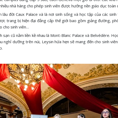
g nhiều nhà hàng cho phép sinh viên được hưởng nền giáo dục toàn 
lâu đời Caux Palace và là nơi sinh sống và học tập của các sinh 
ược trang bị hiện đại đẳng cấp thế giới bao gồm giảng đường, phò
ao cho sinh viên…
 sạn cũ nằm liền kề nhau là Mont-Blanc Palace và Belvédère. Học 
khu nghỉ dưỡng trên núi, Leysin hứa hẹn sẽ mang đến cho sinh viê
p.