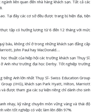
ác ngành liên quan đến nhà hàng khách sạn. Tất cả các
i.
. Tại đây các cơ sở đều được trang bị hiện đại, tiện
i thực tập có hưởng lương từ 6 đến 12 tháng với mức
quý báu, không chỉ ở trong những khách sạn đẳng cấp
Marriott, John Paul hay MacDonald….
 học thuật của hiệp hội các trường khách sạn Thụy Sĩ.
ầu ở Anh như trường đại học Derby. Tốt nghiệp trường
ng tiếng Anh lớn nhất Thụy Sĩ- Swiss Education Group
, Group (IHG), khách sạn Park Hyatt, Hilton, Marriott
 và được tham gia các sự kiện riêng chỉ dành cho sinh
hanh nhạy, kỹ năng chuyên môn vững vàng và thái độ
inh viên tốt nghiệp có việc làm lên đến 97%.