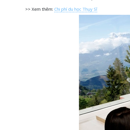
>> Xem thêm:
Chi phí du học Thụy Sĩ