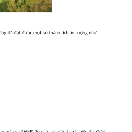
ường đã đạt được một số thành tích ấn tượng như:
học xá của SHMS đều có cơ sở vật chất hiện đại được