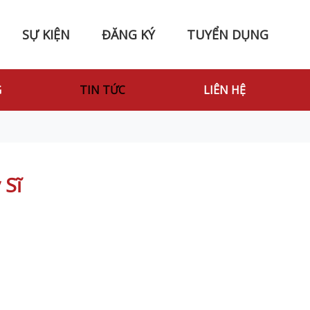
SỰ KIỆN
ĐĂNG KÝ
TUYỂN DỤNG
G
TIN TỨC
LIÊN HỆ
 Sĩ