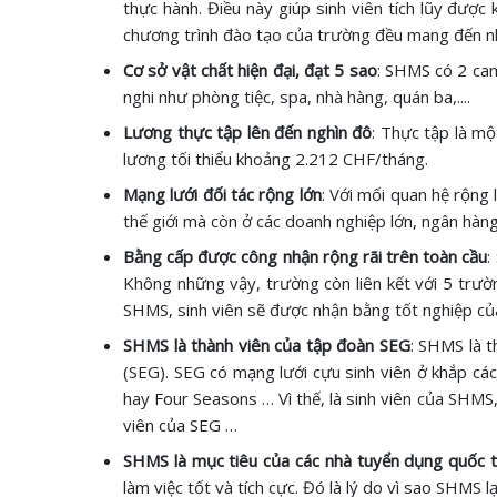
thực hành. Điều này giúp sinh viên tích lũy được
chương trình đào tạo của trường đều mang đến nh
Cơ sở vật chất hiện đại, đạt 5 sao
: SHMS có 2 cam
nghi như phòng tiệc, spa, nhà hàng, quán ba,....
Lương thực tập lên đến nghìn đô
: Thực tập là m
lương tối thiểu khoảng 2.212 CHF/tháng.
Mạng lưới đối tác rộng lớn
: Với mối quan hệ rộng 
thế giới mà còn ở các doanh nghiệp lớn, ngân hàn
Bằng cấp được công nhận rộng rãi trên toàn cầu
:
Không những vậy, trường còn liên kết với 5 trườ
SHMS, sinh viên sẽ được nhận bằng tốt nghiệp củ
SHMS là thành viên của tập đoàn SEG
: SHMS là t
(SEG). SEG có mạng lưới cựu sinh viên ở khắp các
hay Four Seasons … Vì thế, là sinh viên của SHMS
viên của SEG …
SHMS là mục tiêu của các nhà tuyển dụng quốc 
làm việc tốt và tích cực. Đó là lý do vì sao SHMS 