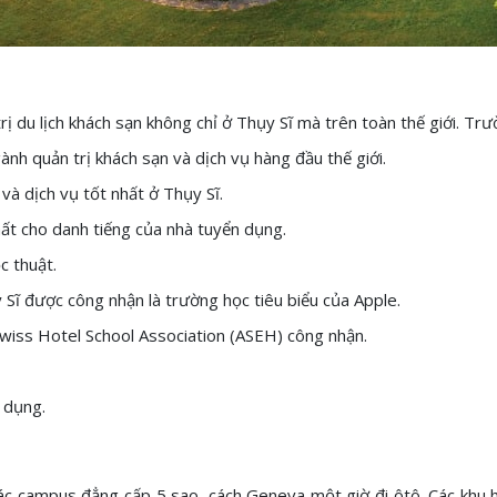
 du lịch khách sạn không chỉ ở Thụy Sĩ mà trên toàn thế giới. Tr
nh quản trị khách sạn và dịch vụ hàng đầu thế giới.
và dịch vụ tốt nhất ở Thụy Sĩ.
hất cho danh tiếng của nhà tuyển dụng.
c thuật.
Sĩ được công nhận là trường học tiêu biểu của Apple.
wiss Hotel School Association (ASEH) công nhận.
 dụng.
các campus đẳng cấp 5 sao, cách Geneva một giờ đi ôtô. Các khu 