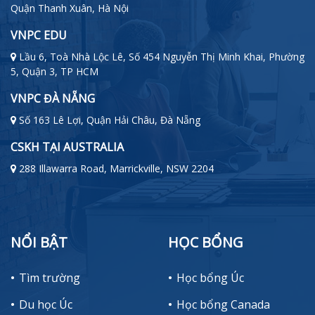
Quận Thanh Xuân, Hà Nội
VNPC EDU
Lầu 6, Toà Nhà Lộc Lê, Số 454 Nguyễn Thị Minh Khai, Phường
5, Quận 3, TP HCM
VNPC ĐÀ NẴNG
Số 163 Lê Lợi, Quận Hải Châu, Đà Nẵng
CSKH TẠI AUSTRALIA
288 Illawarra Road, Marrickville, NSW 2204
NỔI BẬT
HỌC BỔNG
Tìm trường
Học bổng Úc
Du học Úc
Học bổng Canada