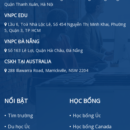
Quận Thanh Xuân, Hà Nội
VNPC EDU
Lầu 6, Toà Nhà Lộc Lê, Số 454 Nguyễn Thị Minh Khai, Phường
5, Quận 3, TP HCM
VNPC ĐÀ NẴNG
Số 163 Lê Lợi, Quận Hải Châu, Đà Nẵng
CSKH TẠI AUSTRALIA
288 Illawarra Road, Marrickville, NSW 2204
NỔI BẬT
HỌC BỔNG
Tìm trường
Học bổng Úc
Du học Úc
Học bổng Canada