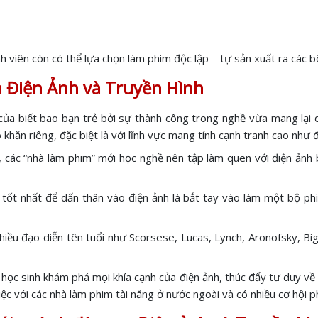
nh viên còn có thể lựa chọn làm phim độc lập – tự sản xuất ra các
 Điện Ảnh và Truyền Hình
ủa biết bao bạn trẻ bởi sự thành công trong nghề vừa mang lại da
hăn riêng, đặc biệt là với lĩnh vực mang tính cạnh tranh cao như đ
, các “nhà làm phim” mới học nghề nên tập làm quen với điện ảnh 
h tốt nhất để dấn thân vào điện ảnh là bắt tay vào làm một bộ ph
t nhiều đạo diễn tên tuổi như Scorsese, Lucas, Lynch, Aronofsky,
học sinh khám phá mọi khía cạnh của điện ảnh, thúc đẩy tư duy về
c với các nhà làm phim tài năng ở nước ngoài và có nhiều cơ hội ph