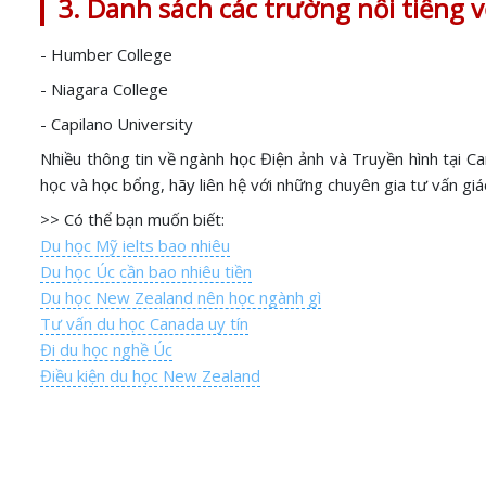
3. Danh sách các trường nổi tiếng 
- Humber College
- Niagara College
- Capilano University
Nhiều thông tin về ngành học Điện ảnh và Truyền hình tại 
học và học bổng, hãy liên hệ với những chuyên gia tư vấn gi
>> Có thể bạn muốn biết:
Du học Mỹ ielts bao nhiêu
Du học Úc cần bao nhiêu tiền
Du học New Zealand nên học ngành gì
Tư vấn du học Canada uy tín
Đi du học nghề Úc
Điều kiện du học New Zealand