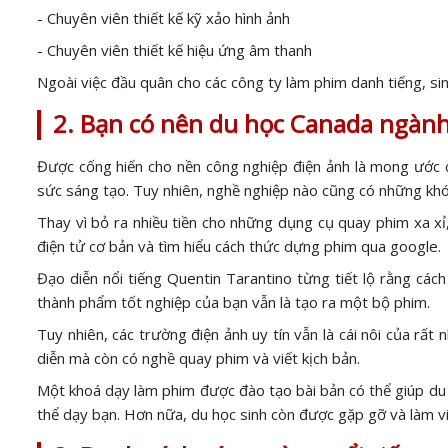
- Chuyên viên thiết kế kỹ xảo hình ảnh
- Chuyên viên thiết kế hiệu ứng âm thanh
Ngoài việc đầu quân cho các công ty làm phim danh tiếng, si
2. Bạn có nên du học Canada ngành
Được cống hiến cho nền công nghiệp điện ảnh là mong ước c
sức sáng tạo. Tuy nhiên, nghề nghiệp nào cũng có những khó k
Thay vì bỏ ra nhiều tiền cho những dụng cụ quay phim xa xỉ
điện tử cơ bản và tìm hiểu cách thức dựng phim qua google.
Đạo diễn nổi tiếng Quentin Tarantino từng tiết lộ rằng các
thành phẩm tốt nghiệp của bạn vẫn là tạo ra một bộ phim.
Tuy nhiên, các trường điện ảnh uy tín vẫn là cái nôi của rấ
diễn mà còn có nghề quay phim và viết kịch bản.
Một khoá dạy làm phim được đào tạo bài bản có thể giúp du 
thể dạy bạn. Hơn nữa, du học sinh còn được gặp gỡ và làm việ