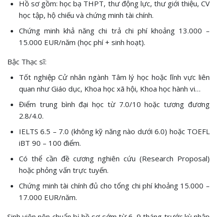
Hồ sơ gồm: học bạ THPT, thư động lực, thư giới thiệu, CV
học tập, hộ chiếu và chứng minh tài chính.
Chứng minh khả năng chi trả chi phí khoảng 13.000 –
15.000 EUR/năm (học phí + sinh hoạt).
Bậc Thạc sĩ:
Tốt nghiệp Cử nhân ngành Tâm lý học hoặc lĩnh vực liên
quan như Giáo dục, Khoa học xã hội, Khoa học hành vi…
Điểm trung bình đại học từ 7.0/10 hoặc tương đương
2.8/4.0.
IELTS 6.5 – 7.0 (không kỹ năng nào dưới 6.0) hoặc TOEFL
iBT 90 – 100 điểm.
Có thể cần đề cương nghiên cứu (Research Proposal)
hoặc phỏng vấn trực tuyến.
Chứng minh tài chính đủ cho tổng chi phí khoảng 15.000 –
17.000 EUR/năm.
Sinh viên nên chuẩn bị hồ sơ sớm từ 6–9 tháng trước kỳ nhập