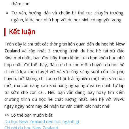
thăm con.
Tư vấn, hướng dẫn và chuẩn bị thủ tục chuyển trường,
ngành, khóa học phù hợp với du học sinh có nguyện vọng.
Kết luận
Trên đây là chi tiết các thông tin liên quan đến
du học hè New
Zealand
và cập nhật 3 chương trình du học hè tại xứ đảo
Kiwi mới nhất, bạn đọc hãy tham khảo lựa chọn khóa học phù
hợp nhất. Có thể thấy, đầu tư cho con một chuyến du học hè
chính là lựa chọn tuyệt vời và vô cùng sáng suốt của các phụ
huynh, bởi không chỉ tạo cơ hội trải nghiệm một nền văn hóa
mới, mà còn năng cao khả năng ngoại ngữ và rèn tính tự lập
từ sớm cho con cái . Nếu bạn vẫn đang loay hoay tìm kiếm
chương trình du học hè chất lượng nhất, liên hệ với VNPC
ngay ngày hôm nay để nhận tư vấn chính xác nhất nhé!
>> Có thể bạn muốn biết:
Du học New Zealand nên học ngành gì
Chi phí du học New Zealand