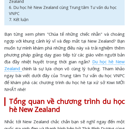
Zealand
6. Du học hè New Zealand cùng Trung tâm Tư vấn du học
VNPC
7. Kết luận
Bạn từng xem phim "Chúa tể những chiếc nhẫn" và choáng
ngợp với khung cảnh kỳ vĩ và đẹp mắt tại New Zealand? Bạn
muốn tự mình khám phá những điều này và trải nghiệm thêm
phương pháp giảng dạy giao tiếp từ các giáo viên người bản
địa đầy nhiệt huyết trong thời gian ngắn?
Du học hè New
Zealand
chính là sự lựa chọn vô cùng lý tưởng. Tham khảo
ngay bài viết dưới đây của Trung tâm Tư vấn du học VNPC
để khám phá các chương trình du học hè tại xứ sở Kiwi MỚI
NHẤT nhé!
Tổng quan về chương trình du học
hè New Zealand
Nhắc tới New Zealand chắc chắn bạn sẽ nghĩ ngay đến một
quốc gia xinh đẹp và thanh bình bên bờ Thái Bình Dương cùng