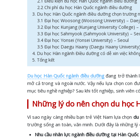
2.1 Điều kiện du học Hàn Quốc ngành điều dưỡng
2.2 Chi phí du học Hàn Quốc ngành điều dưỡng
3. Du học Hàn Quốc ngành điều dưỡng chọn trường 
3.1 Đại học Woosong (Woosong University) – Dae
3.2 Đại học Kunjang (Kunjang University College) 
3.3 Đại học Sahmyook (Sahmyook University) – Se
3.4 Đại học Yonsei (Yonsei University) – Seoul
3.5 Đại học Daegu Haany (Daegu Haany University
4. Du học Hàn ngành Điều dưỡng có dễ xin việc khôn
5. Tổng kết
Du học Hàn Quốc ngành điều dưỡng
đang trở thành l
mở cả trong và ngoài nước. Vậy nếu lựa chọn con đ
mục tiêu nghề nghiệp? Sau khi tốt nghiệp, sinh viên có
Những lý do nên chọn du học
Vì sao ngày càng nhiều bạn trẻ Việt Nam lựa chọn
du
trường sống an toàn, văn minh. Dưới đây là những lý 
Nhu cầu nhân lực ngành điều dưỡng tại Hàn Quốc