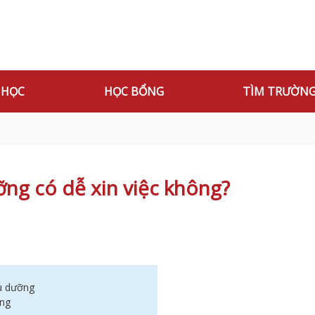
 HỌC
HỌC BỔNG
TÌM TRƯỜN
ng có dễ xin việc không?
ều dưỡng
ỡng