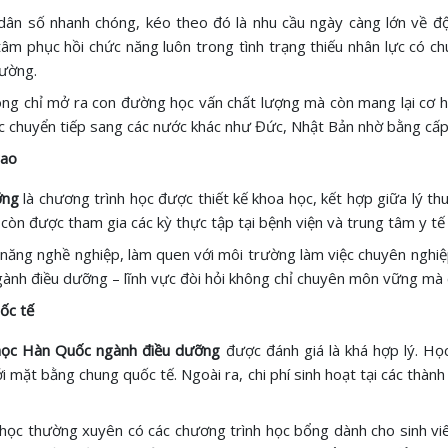
dân số nhanh chóng, kéo theo đó là nhu cầu ngày càng lớn về độ
âm phục hồi chức năng luôn trong tình trạng thiếu nhân lực có ch
rường.
ng chỉ mở ra con đường học vấn chất lượng mà còn mang lại cơ hội
hoặc chuyển tiếp sang các nước khác như Đức, Nhật Bản nhờ bằng cấ
cao
ỡng
là chương trình học được thiết kế khoa học, kết hợp giữa lý th
còn được tham gia các kỳ thực tập tại bệnh viện và trung tâm y t
năng nghề nghiệp, làm quen với môi trường làm việc chuyên nghiệp,
 ngành điều dưỡng – lĩnh vực đòi hỏi không chỉ chuyên môn vững mà
uốc tế
 học Hàn Quốc ngành điều dưỡng
được đánh giá là khá hợp lý. Họ
mặt bằng chung quốc tế. Ngoài ra, chi phí sinh hoạt tại các thà
học thường xuyên có các chương trình học bổng dành cho sinh viê