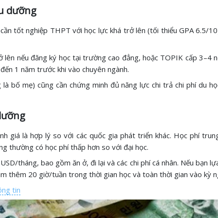
ều dưỡng
 cần tốt nghiệp THPT với học lực khá trở lên (tối thiểu GPA 6.5/1
ở lên nếu đăng ký học tại trường cao đẳng, hoặc TOPIK cấp 3–4 n
g đến 1 năm trước khi vào chuyên ngành.
g là bố mẹ) cũng cần chứng minh đủ năng lực chi trả chi phí du họ
 dưỡng
nh giá là hợp lý so với các quốc gia phát triển khác. Học phí tr
g thường có học phí thấp hơn so với đại học.
D/tháng, bao gồm ăn ở, đi lại và các chi phí cá nhân. Nếu bạn lựa 
m thêm 20 giờ/tuần trong thời gian học và toàn thời gian vào kỳ ng
ng tin