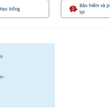
Bảo hiểm và p
Học bổng
lợi
ệp
Bản