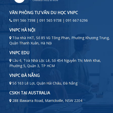
VĂN PHÒNG TƯ VẤN DU HỌC VNPC
091 566 7398 | 091 565 9738 | 091 667 6296
VNPC HÀ NỘI
Tòa nhà HKT, Số 85 Vũ Tông Phan, Phường Khương Trung,
Quận Thanh Xuân, Hà Nội
VNPC EDU
Lầu 6, Toà Nhà Lộc Lê, Số 454 Nguyễn Thị Minh Khai,
Phường 5, Quận 3, TP HCM
VNPC ĐÀ NẴNG
Số 163 Lê Lợi, Quận Hải Châu, Đà Nẵng
CSKH TẠI AUSTRALIA
288 Illawarra Road, Marrickville, NSW 2204