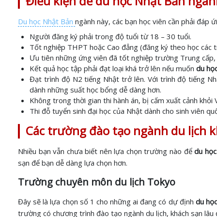
Điều kiện để du học Nhật Bản ngành
Du học Nhật Bản
ngành này, các bạn học viên cần phải đáp 
Người đăng ký phải trong độ tuổi từ 18 – 30 tuổi.
Tốt nghiệp THPT hoặc Cao đẳng (đăng ký theo học các trư
Ưu tiên những ứng viên đã tốt nghiệp trường Trung cấp, 
Kết quả học tập phải đạt loại khá trở lên nếu muốn
du học
Đạt trình độ N2 tiếng Nhật trở lên. Với trình độ tiếng 
dành những suất học bổng dễ dàng hơn.
Không trong thời gian thi hành án, bị cấm xuất cảnh khỏ
Thi đỗ tuyển sinh đại học của Nhật dành cho sinh viên quố
Các trường đào tạo ngành du lịch k
Nhiều bạn vẫn chưa biết nên lựa chọn trường nào để
du học
sạn để bạn dễ dàng lựa chọn hơn.
Trường chuyên môn du lịch Tokyo
Đây sẽ là lựa chọn số 1 cho những ai đang có dự định
du học
trường có chương trình đào tạo ngành du lịch, khách sạn lâu 