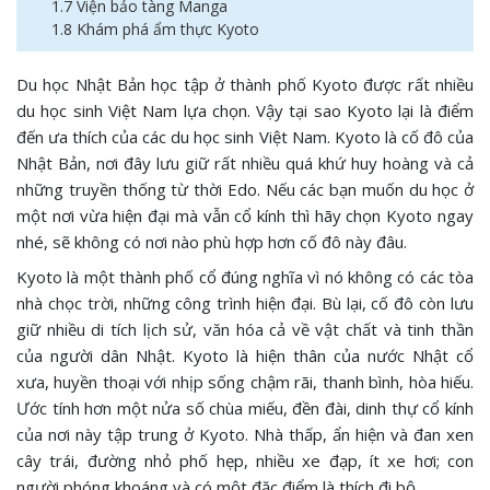
1.7 Viện bảo tàng Manga
1.8 Khám phá ẩm thực Kyoto
Du học Nhật Bản học tập ở thành phố Kyoto được rất nhiều
du học sinh Việt Nam lựa chọn. Vậy tại sao Kyoto lại là điểm
đến ưa thích của các du học sinh Việt Nam. Kyoto là cố đô của
Nhật Bản, nơi đây lưu giữ rất nhiều quá khứ huy hoàng và cả
những truyền thống từ thời Edo. Nếu các bạn muốn du học ở
một nơi vừa hiện đại mà vẫn cổ kính thì hãy chọn Kyoto ngay
nhé, sẽ không có nơi nào phù hợp hơn cố đô này đâu.
Kyoto là một thành phố cổ đúng nghĩa vì nó không có các tòa
nhà chọc trời, những công trình hiện đại. Bù lại, cố đô còn lưu
giữ nhiều di tích lịch sử, văn hóa cả về vật chất và tinh thần
của người dân Nhật. Kyoto là hiện thân của nước Nhật cổ
xưa, huyền thoại với nhịp sống chậm rãi, thanh bình, hòa hiếu.
Ước tính hơn một nửa số chùa miếu, đền đài, dinh thự cổ kính
của nơi này tập trung ở Kyoto. Nhà thấp, ẩn hiện và đan xen
cây trái, đường nhỏ phố hẹp, nhiều xe đạp, ít xe hơi; con
người phóng khoáng và có một đặc điểm là thích đi bộ.