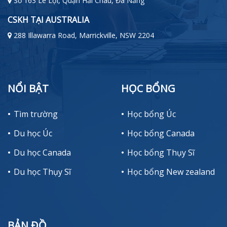
Số 163 Lê Lợi, Quận Hải Châu, Đà Nẵng
CSKH TẠI AUSTRALIA
288 Illawarra Road, Marrickville, NSW 2204
NỔI BẬT
HỌC BỔNG
Tìm trường
Học bổng Úc
Du học Úc
Học bổng Canada
Du học Canada
Học bổng Thụy Sĩ
Du học Thụy Sĩ
Học bổng New zealand
BẢN ĐỒ