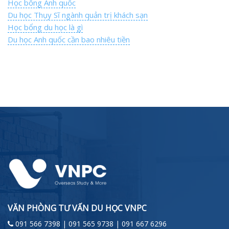
Học bổng Anh quốc
Du học Thụy Sĩ ngành quản trị khách sạn
Học bổng du học là gì
Du học Anh quốc cần bao nhiêu tiền
VĂN PHÒNG TƯ VẤN DU HỌC VNPC
091 566 7398 | 091 565 9738 | 091 667 6296