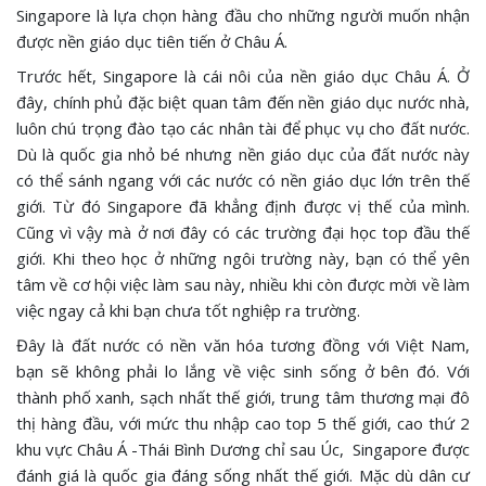
Singapore là lựa chọn hàng đầu cho những người muốn nhận
được nền giáo dục tiên tiến ở Châu Á.
Trước hết, Singapore là cái nôi của nền giáo dục Châu Á. Ở
đây, chính phủ đặc biệt quan tâm đến nền giáo dục nước nhà,
luôn chú trọng đào tạo các nhân tài để phục vụ cho đất nước.
Dù là quốc gia nhỏ bé nhưng nền giáo dục của đất nước này
có thể sánh ngang với các nước có nền giáo dục lớn trên thế
giới. Từ đó Singapore đã khẳng định được vị thế của mình.
Cũng vì vậy mà ở nơi đây có các trường đại học top đầu thế
giới. Khi theo học ở những ngôi trường này, bạn có thể yên
tâm về cơ hội việc làm sau này, nhiều khi còn được mời về làm
việc ngay cả khi bạn chưa tốt nghiệp ra trường.
Đây là đất nước có nền văn hóa tương đồng với Việt Nam,
bạn sẽ không phải lo lắng về việc sinh sống ở bên đó. Với
thành phố xanh, sạch nhất thế giới, trung tâm thương mại đô
thị hàng đầu, với mức thu nhập cao top 5 thế giới, cao thứ 2
khu vực Châu Á -Thái Bình Dương chỉ sau Úc, Singapore được
đánh giá là quốc gia đáng sống nhất thế giới. Mặc dù dân cư