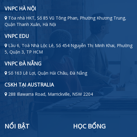
VNPC HÀ NỘI
Tòa nhà HKT, Số 85 Vũ Tông Phan, Phường Khương Trung,
Quận Thanh Xuân, Hà Nội
VNPC EDU
Lầu 6, Toà Nhà Lộc Lê, Số 454 Nguyễn Thị Minh Khai, Phường
5, Quận 3, TP HCM
VNPC ĐÀ NẴNG
Số 163 Lê Lợi, Quận Hải Châu, Đà Nẵng
CSKH TẠI AUSTRALIA
288 Illawarra Road, Marrickville, NSW 2204
NỔI BẬT
HỌC BỔNG