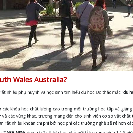
uth Wales Australia?
rất nhiều phụ huynh và học sinh tìm hiểu du học Úc thắc mắc “
du h
p các khóa học chất lượng cao trong môi trường học tập và giảng 
và các vùng khác, trường mang đến cho sinh viên cơ sở vật chất tố
ạn rất nhiều khoản chi phí bởi học phí các trường nghề sẽ rẻ hơn c
g:
TAFE NSW
duy trì sĩ số lớp học nhỏ với tỉ lệ trung bình 1:15 gi