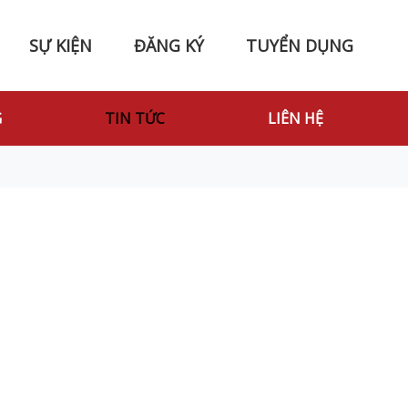
SỰ KIỆN
ĐĂNG KÝ
TUYỂN DỤNG
G
TIN TỨC
LIÊN HỆ