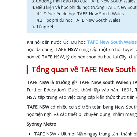
3. Chương trình đào tạo của TAFE New South Wales A
4. Điều kiện và học phí du học trường TAFE New Sou
4.1 Điều kiện du học TAFE New South Wales
4.2 Học phí du học TAFE New South Wales
5. Tổng kết
Khi nói đến nước Úc, Du học
TAFE New South Wales
học đa dạng,
TAFE NSW
cung cấp một cơ hội tuyệt v
hơn về TAFE NSW, lý do nên chọn du học tại đây, chươ
Tổng quan về TAFE New South
TAFE NSW là trường gì
?
TAFE New South Wales
(
T
Further Education). Được thành lập vào năm 1891,
NSW tập trung vào việc cung cấp kiến thức thực tiễn 
TAFE NSW
có nhiều cơ sở trên toàn bang New South 
học tiện nghi và các thiết bị chuyên dụng, nhằm mang
Sydney Metro
TAFE NSW - Ultimo: Nằm ngay trung tâm thành phố 