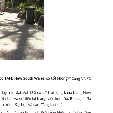
ọc TAFE New South Wales có tốt không
?” Cùng VNPC
dạy hiện đại. Với 130 cơ sở trải rộng khắp bang New
t nhất và sự tiện lợi trong việc học tập. Bên cạnh đó
ác trường Đại học và cao đẳng kha khá.
ữa giáo viên và học sinh. Điều này không chỉ giúp tăng