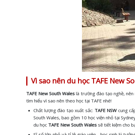
Vì sao nên du học TAFE New So
TAFE New South Wales
là trường đào tạo nghề, nên 
tìm hiểu vì sao nên theo học tại TAFE nhé!
Chất lượng đào tạo xuất sắc:
TAFE NSW
cung cấ
South Wales, bao gồm 10 học viện nhỏ tại Sydney 
du học
TAFE New South Wales
sẽ tiết kiệm cho b
Sĩ số lớp nhỏ và tỉ lệ giáo viên - học sinh lý tưởn