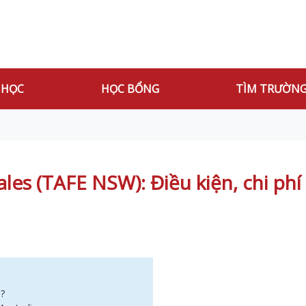
 HỌC
HỌC BỔNG
TÌM TRƯỜN
s (TAFE NSW): Điều kiện, chi phí
a?