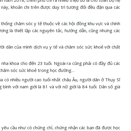
nh năm 2018, chính phủ chi ra nhiều triệu đô la cho toàn bộ hệ
này, khoản chi trên được duy trì tương đối đều đặn qua các
ệ thống chăm sóc y tế thuộc về các hội đồng khu vực và chính
ương là thiết lập các nguyên tắc, hướng dẫn, cũng nhưng các
ười dân của mình dịch vụ y tế và chăm sóc sức khoẻ với chất
 nha khoa cho đến 23 tuổi. Ngoài ra cũng phải có đầy đủ các
n, chăm sóc sức khoẻ trong học đường…
a có nhiều người cao tuổi nhất châu Âu, người dân ở Thụy Sĩ
ình với nam giới là 81 và với nữ giới là 84 tuổi. Dân số già
c yêu cầu như có chứng chỉ, chứng nhận các bạn đã được học