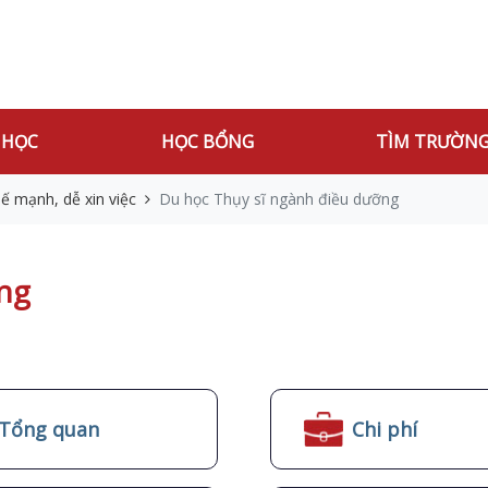
 HỌC
HỌC BỔNG
TÌM TRƯỜN
ế mạnh, dễ xin việc
Du học Thụy sĩ ngành điều dưỡng
ng
Tổng quan
Chi phí