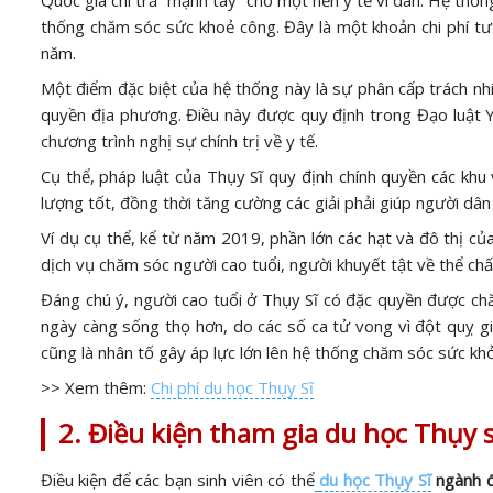
Quốc gia chi trả “mạnh tay” cho một nền y tế vì dân: Hệ thống
thống chăm sóc sức khoẻ công. Đây là một khoản chi phí tư
năm.
Một điểm đặc biệt của hệ thống này là sự phân cấp trách nhi
quyền địa phương. Điều này được quy định trong Đạo luật Y 
chương trình nghị sự chính trị về y tế.
Cụ thể, pháp luật của Thụy Sĩ quy định chính quyền các khu
lượng tốt, đồng thời tăng cường các giải phải giúp người dâ
Ví dụ cụ thể, kể từ năm 2019, phần lớn các hạt và đô thị c
dịch vụ chăm sóc người cao tuổi, người khuyết tật về thể ch
Đáng chú ý, người cao tuổi ở Thụy Sĩ có đặc quyền được chă
ngày càng sống thọ hơn, do các số ca tử vong vì đột quỵ giả
cũng là nhân tố gây áp lực lớn lên hệ thống chăm sóc sức kh
>> Xem thêm:
Chi phí du học Thụy Sĩ
2. Điều kiện tham gia du học Thụy
Điều kiện để các bạn sinh viên có thể
du học Thụy Sĩ
ngành đ