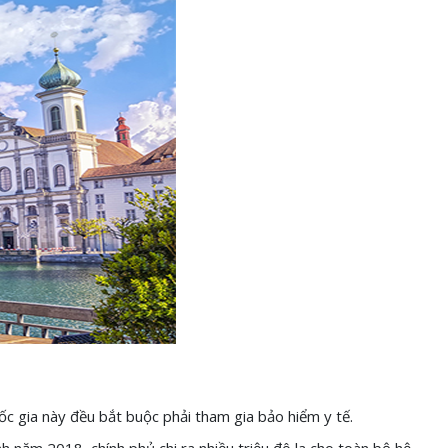
c gia này đều bắt buộc phải tham gia bảo hiểm y tế.