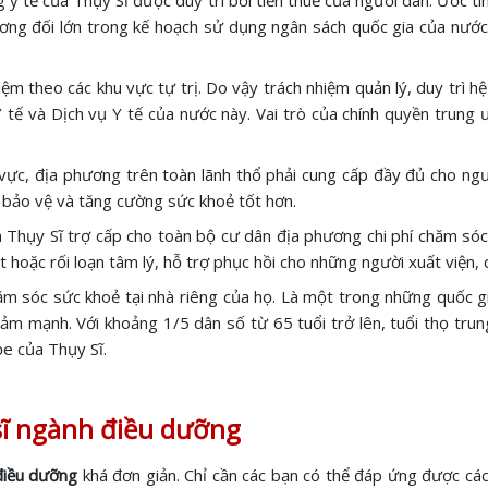
 y tế của Thụy Sĩ được duy trì bởi tiền thuế của người dân. Ước tí
ơng đối lớn trong kế hoạch sử dụng ngân sách quốc gia của nước 
ệm theo các khu vực tự trị. Do vậy trách nhiệm quản lý, duy trì h
tế và Dịch vụ Y tế của nước này. Vai trò của chính quyền trung 
 vực, địa phương trên toàn lãnh thổ phải cung cấp đầy đủ cho ng
n bảo vệ và tăng cường sức khoẻ tốt hơn.
ủa Thụy Sĩ trợ cấp cho toàn bộ cư dân địa phương chi phí chăm sóc
ất hoặc rối loạn tâm lý, hỗ trợ phục hồi cho những người xuất việ
m sóc sức khoẻ tại nhà riêng của họ. Là một trong những quốc gi
m mạnh. Với khoảng 1/5 dân số từ 65 tuổi trở lên, tuổi thọ trung b
ỏe của Thụy Sĩ.
 sĩ ngành điều dưỡng
iều dưỡng
khá đơn giản. Chỉ cần các bạn có thể đáp ứng được cá