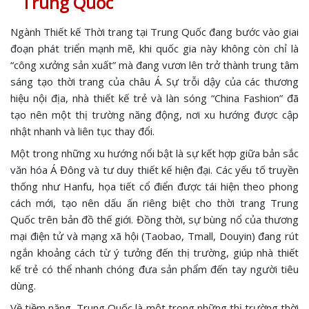
Trung Quốc
Ngành Thiết kế Thời trang tại Trung Quốc đang bước vào giai
đoạn phát triển mạnh mẽ, khi quốc gia này không còn chỉ là
“công xưởng sản xuất” mà đang vươn lên trở thành trung tâm
sáng tạo thời trang của châu Á. Sự trỗi dậy của các thương
hiệu nội địa, nhà thiết kế trẻ và làn sóng “China Fashion” đã
tạo nên một thị trường năng động, nơi xu hướng được cập
nhật nhanh và liên tục thay đổi.
Một trong những xu hướng nổi bật là sự kết hợp giữa bản sắc
văn hóa Á Đông và tư duy thiết kế hiện đại. Các yếu tố truyền
thống như Hanfu, họa tiết cổ điển được tái hiện theo phong
cách mới, tạo nên dấu ấn riêng biệt cho thời trang Trung
Quốc trên bản đồ thế giới. Đồng thời, sự bùng nổ của thương
mại điện tử và mạng xã hội (Taobao, Tmall, Douyin) đang rút
ngắn khoảng cách từ ý tưởng đến thị trường, giúp nhà thiết
kế trẻ có thể nhanh chóng đưa sản phẩm đến tay người tiêu
dùng.
Về tiềm năng, Trung Quốc là một trong những thị trường thời