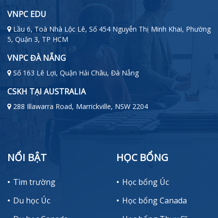
VNPC EDU
Lầu 6, Toà Nhà Lộc Lê, Số 454 Nguyễn Thị Minh Khai, Phường
5, Quận 3, TP HCM
VNPC ĐÀ NẴNG
Số 163 Lê Lợi, Quận Hải Châu, Đà Nẵng
CSKH TẠI AUSTRALIA
288 Illawarra Road, Marrickville, NSW 2204
NỔI BẬT
HỌC BỔNG
Tìm trường
Học bổng Úc
Du học Úc
Học bổng Canada