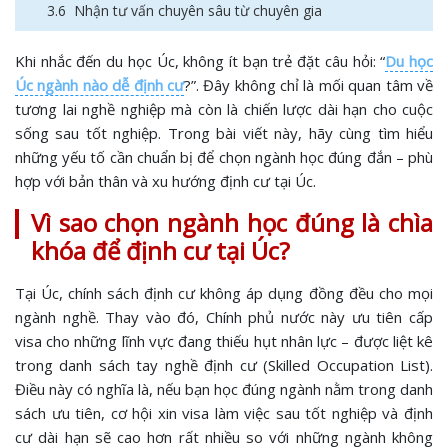
3.6 Nhận tư vấn chuyên sâu từ chuyên gia
Khi nhắc đến du học Úc, không ít bạn trẻ đặt câu hỏi: “
Du học
Úc ngành nào dễ định cư
?”. Đây không chỉ là mối quan tâm về
tương lai nghề nghiệp mà còn là chiến lược dài hạn cho cuộc
sống sau tốt nghiệp. Trong bài viết này, hãy cùng tìm hiểu
những yếu tố cần chuẩn bị để chọn ngành học đúng đắn – phù
hợp với bản thân và xu hướng định cư tại Úc.
Vì sao chọn ngành học đúng là chìa
khóa để định cư tại Úc?
Tại Úc, chính sách định cư không áp dụng đồng đều cho mọi
ngành nghề. Thay vào đó, Chính phủ nước này ưu tiên cấp
visa cho những lĩnh vực đang thiếu hụt nhân lực – được liệt kê
trong danh sách tay nghề định cư (Skilled Occupation List).
Điều này có nghĩa là, nếu bạn học đúng ngành nằm trong danh
sách ưu tiên, cơ hội xin visa làm việc sau tốt nghiệp và định
cư dài hạn sẽ cao hơn rất nhiều so với những ngành không