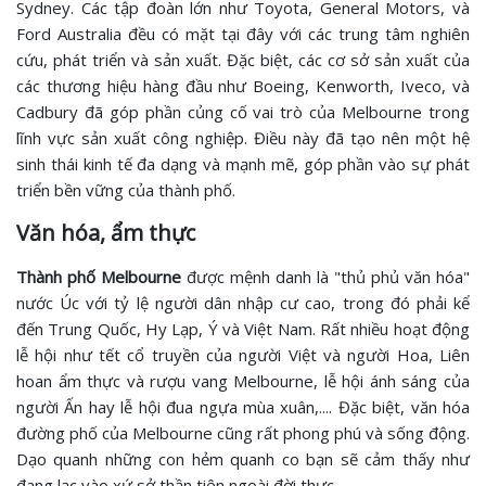
Sydney. Các tập đoàn lớn như Toyota, General Motors, và
Ford Australia đều có mặt tại đây với các trung tâm nghiên
cứu, phát triển và sản xuất. Đặc biệt, các cơ sở sản xuất của
các thương hiệu hàng đầu như Boeing, Kenworth, Iveco, và
Cadbury đã góp phần củng cố vai trò của Melbourne trong
lĩnh vực sản xuất công nghiệp. Điều này đã tạo nên một hệ
sinh thái kinh tế đa dạng và mạnh mẽ, góp phần vào sự phát
triển bền vững của thành phố.
Văn hóa, ẩm thực
Thành phố Melbourne
được mệnh danh là "thủ phủ văn hóa"
nước Úc với tỷ lệ người dân nhập cư cao, trong đó phải kể
đến Trung Quốc, Hy Lạp, Ý và Việt Nam. Rất nhiều hoạt động
lễ hội như tết cổ truyền của người Việt và người Hoa, Liên
hoan ẩm thực và rượu vang Melbourne, lễ hội ánh sáng của
người Ấn hay lễ hội đua ngựa mùa xuân,.... Đặc biệt, văn hóa
đường phố của Melbourne cũng rất phong phú và sống động.
Dạo quanh những con hẻm quanh co bạn sẽ cảm thấy như
đang lạc vào xứ sở thần tiên ngoài đời thực.