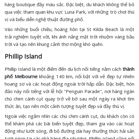
hàng boutique đầy màu sắc. Đặc biệt, du khách không thể bỏ
qua việc tham quan khu vực Luna Park, với những trò chơi thú
vị và biểu diễn nghệ thuật đường phố.
Vào những buổi chiều, hoàng hôn tại St Kilda Beach là một
trải nghiệm tuyệt vời, khi ánh nắng mặt trời nhuộm vàng bầu
trời và tạo nên khung cảnh thơ mộng khó quên.
Phillip Island
Phillip Island là một điểm đến du lịch nổi tiếng nằm cách
thành
phố Melbourne
khoảng 140 km, nổi bật với vẻ đẹp tự nhiên
hoang sơ và các hoạt động ngoài trời hấp dẫn. Đặc biệt, hòn
đảo này nổi tiếng với lễ hội "Penguin Parade", nơi hàng ngàn
chú chim cánh cụt quay trở về bờ sau một ngày ra khơi tìm
thức ăn, tạo nên một cảnh tượng tuyệt đẹp và đầy thú vị.
Ngoài việc ngắm nhìn các chú chim cánh cụt, du khách còn có
thể khám phá các bãi biển tuyệt đẹp, tham gia vào các hoạt
động như lướt sóng, đi bộ đường dài hay thưởng thức hải sản
tươi ngon tại các nhà hàng địa phương. Phillip Island cũng nổi