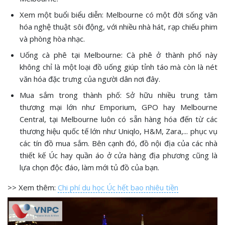
Xem một buổi biểu diễn: Melbourne có một đời sống văn
hóa nghệ thuật sôi động, với nhiều nhà hát, rạp chiếu phim
và phòng hòa nhạc.
Uống cà phê tại Melbourne: Cà phê ở thành phố này
không chỉ là một loại đồ uống giúp tỉnh táo mà còn là nét
văn hóa đặc trưng của người dân nơi đây.
Mua sắm trong thành phố: Sở hữu nhiều trung tâm
thương mại lớn như Emporium, GPO hay Melbourne
Central, tại Melbourne luôn có sẵn hàng hóa đến từ các
thương hiệu quốc tế lớn như Uniqlo, H&M, Zara,... phục vụ
các tín đồ mua sắm. Bên cạnh đó, đồ nội địa của các nhà
thiết kế Úc hay quần áo ở cửa hàng địa phương cũng là
lựa chọn độc đáo, làm mới tủ đồ của bạn.
>> Xem thêm:
Chi phí du học Úc hết bao nhiêu tiền