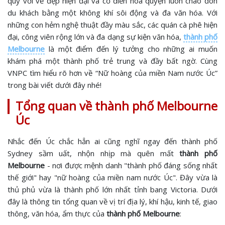
quý với vẻ đẹp hiện đại và cổ điển hòa quyện luôn chào đón
du khách bằng một không khí sôi động và đa văn hóa. Với
những con hẻm nghệ thuật đầy màu sắc, các quán cà phê hiện
đại, công viên rộng lớn và đa dạng sự kiện văn hóa,
thành phố
Melbourne
là một điểm đến lý tưởng cho những ai muốn
khám phá một thành phố trẻ trung và đầy bất ngờ. Cùng
VNPC tìm hiểu rõ hơn về “Nữ hoàng của miền Nam nước Úc”
trong bài viết dưới đây nhé!
Tổng quan về thành phố Melbourne
Úc
Nhắc đến Úc chắc hẳn ai cũng nghĩ ngay đến thành phố
Sydney sầm uất, nhộn nhịp mà quên mất
thành phố
Melbourne
- nơi được mệnh danh "thành phố đáng sống nhất
thế giới" hay "nữ hoàng của miền nam nước Úc". Đây vừa là
thủ phủ vừa là thành phố lớn nhất tỉnh bang Victoria. Dưới
đây là thông tin tổng quan về vị trí địa lý, khí hậu, kinh tế, giao
thông, văn hóa, ẩm thực của
thành phố Melbourne
: