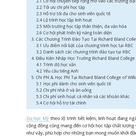
2.1 Cơ hội chuyển tiếp rộng mở vào các trường đạ
2.2 Tối ưu chi phí học tập
2.3 Hỗ trợ tối đa cho sinh viên quốc tế
2.4 Lộ trình học tập linh hoạt
2.5 Môi trường học tập thân thiện, đa văn hóa
2.6 Cơ hội phát triển kỹ năng toàn diện
3. Các Chương Trình Đào Tạo Tại Richard Bland Coll
3.1 Ưu điểm nổi bật của chương trình học tại RBC
3.2 Danh sách các chương trình đào tạo tại RBC
4. Điều Kiện Nhập Học Trường Richard Bland College
4.1 Trình độ học vấn
4.2 Yêu cầu tiếng Anh
5. Chi Phí & Học Phí Tại Richard Bland College of Wil
5.1 Học phí dành cho sinh viên quốc tế
5.2 Chi phí nhà ở và ăn uống
5.3 Chi phí sinh hoạt cá nhân và các khoản khác
5.4 Cơ hội hỗ trợ tài chính
Du học Mỹ
theo lộ trình tiết kiệm, linh hoạt đang 
cộng đồng cũng mang đến cơ hội học tập chất lượng vớ
như vậy, phù hợp cho những bạn mong muốn khởi đầu