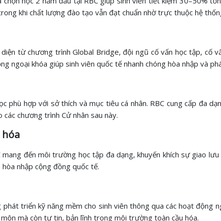
a chọn học 2 năm đầu tại RBC giúp sinh viên tiết kiệm 30–50% tổng
trong khi chất lượng đào tạo vẫn đạt chuẩn nhờ trực thuộc hệ thốn
diện từ chương trình Global Bridge, đội ngũ cố vấn học tập, cố v
ng ngoại khóa giúp sinh viên quốc tế nhanh chóng hòa nhập và phát
học phù hợp với sở thích và mục tiêu cá nhân. RBC cung cấp đa d
o các chương trình Cử nhân sau này.
n hóa
 mang đến môi trường học tập đa dạng, khuyến khích sự giao lưu vă
à hòa nhập cộng đồng quốc tế.
 phát triển kỹ năng mềm cho sinh viên thông qua các hoạt động ng
 môn mà còn tự tin, bản lĩnh trong môi trường toàn cầu hóa.