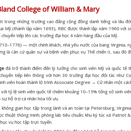
land College of William & Mary
ột trong những trường cao đẳng cộng đồng danh tiếng và lâu đời
i tại Mỹ (thành lập năm 1693), RBC được thành lập năm 1960 với
ể chuyển tiếp lên các trường đại học 4 năm hàng đầu của Mỹ.
710–1776) — một chính khách, nhà yêu nước của bang Virginia, n
ng là căn cứ quân sự và bệnh viện phục vụ Thế chiến II, sau đó đ
ge
đã trở thành điểm đến lý tưởng cho sinh viên Mỹ và quốc tế the
uyển tiếp liên thông với hơn 30 trường đại học đối tác như Coll
sinh viên hoàn thành lộ trình Associate Degree → Cử nhân một cách
 với tỷ lệ sinh viên quốc tế chiếm khoảng 10–15% tổng số sinh viên
o sự hỗ trợ cá nhân hóa tối ưu.
hông gian học tập trong lành và an toàn tại Petersburg, Virginia
c thuật thông minh; phòng lab tiêu chuẩn; khu ký túc xá Patriot
phục vụ học tập trực tuyến.