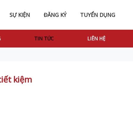
SỰ KIỆN
ĐĂNG KÝ
TUYỂN DỤNG
G
TIN TỨC
LIÊN HỆ
tiết kiệm