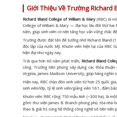
Giới Thiệu Về Trường Richard B
Richard Bland College of William & Mary
(RBC) là m
College of William & Mary — đại học lâu đời thứ ha
năm, giúp sinh viên có nền tảng học vấn vững chắc đ
Trường được đặt tên để tưởng nhớ Richard Bland (1
độc lập của nước Mỹ. Khuôn viên hiện tại của RBC từ
hiện đại như ngày nay.
Trải qua hơn 60 năm phát triển,
Richard Bland Colle
công. Trường tiên phong xây dựng các thỏa thuận ch
Virginia, James Madison University, giúp hàng nghìn 
Hiện nay, RBC chào đón sinh viên từ hơn 25 quốc gia,
sinh viên/lớp, tỷ lệ sinh viên/giảng viên 16:1, đảm bả
Khuôn viên RBC rộng 750 mẫu Anh (~300 ha), là một k
gồm: thư viện James B. Branch phong phú; tòa nhà họ
thao & giải trí; cùng hệ thống công nghệ số tiên tiến 