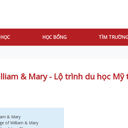
 HỌC
HỌC BỔNG
TÌM TRƯỜN
lliam & Mary - Lộ trình du học Mỹ 
liam & Mary
ge of William & Mary