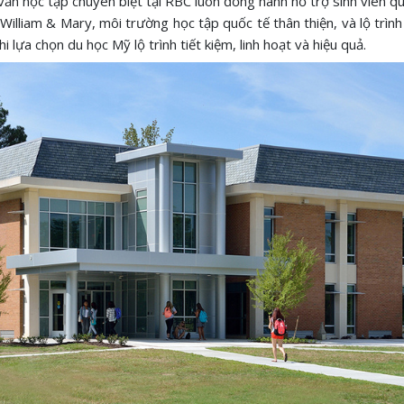
ấn học tập chuyên biệt tại RBC luôn đồng hành hỗ trợ sinh viên qu
illiam & Mary, môi trường học tập quốc tế thân thiện, và lộ trình
 lựa chọn du học Mỹ lộ trình tiết kiệm, linh hoạt và hiệu quả.