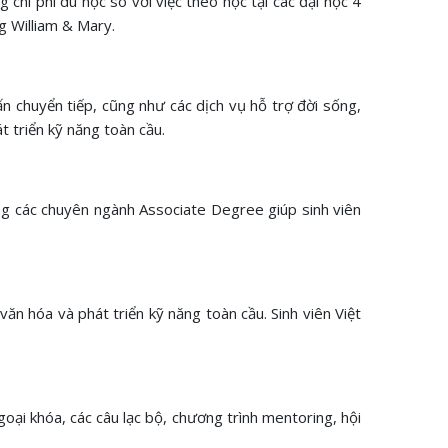
 chi phí du học so với việc theo học tại các đại học 4
g William & Mary.
ấn chuyển tiếp, cũng như các dịch vụ hỗ trợ đời sống,
 triển kỹ năng toàn cầu.
ạng các chuyên ngành Associate Degree giúp sinh viên
n hóa và phát triển kỹ năng toàn cầu. Sinh viên Việt
oại khóa, các câu lạc bộ, chương trình mentoring, hội