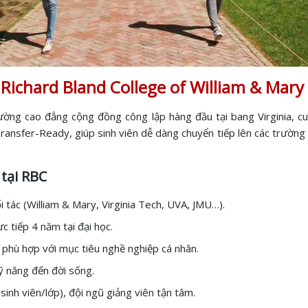
Richard Bland College of William & Mary
ường cao đẳng cộng đồng công lập hàng đầu tại bang Virginia, 
ansfer-Ready, giúp sinh viên dễ dàng chuyển tiếp lên các trường đ
tại RBC
 tác (William & Mary, Virginia Tech, UVA, JMU…).
c tiếp 4 năm tại đại học.
hỉ phù hợp với mục tiêu nghề nghiệp cá nhân.
kỹ năng đến đời sống.
sinh viên/lớp), đội ngũ giảng viên tận tâm.