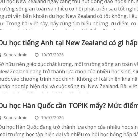
​Du học New Zealand ngày càng thu hút đông đảo học sinh, s
trường sống an toàn và nhiều cơ hội phát triển sau tốt nghiệ
người vẫn băn khoăn du học New Zealand có tốt không, liệu 
tư. Trong bài viết này, hãy cùng tìm hiểu những ưu điểm, cơ
diện trước khi lựa chọn New Zealand là điểm đến du học.
Du học tiếng Anh tại New Zealand có gì hấp
Superadmin
10/07/2026
​Sở hữu nền giáo dục chất lượng, môi trường sống an toàn v
New Zealand đang trở thành lựa chọn của nhiều học sinh, si
bước vào chương trình học chính. Không chỉ cải thiện khả nă
pháp học tập hiện đại và cuộc sống tại New Zealand. Bài viết 
trình du học tiếng Anh tại New Zealand.
Du học Hàn Quốc cần TOPIK mấy? Mức điểm
Superadmin
10/07/2026
​Du học Hàn Quốc đang trở thành lựa chọn của nhiều học sin
môi trường học tập hiện đại và nhiều cơ hội học bổng hấp dẫ