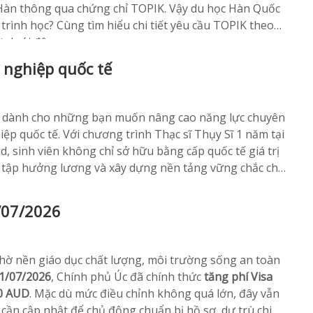
 Hàn thông qua chứng chỉ TOPIK. Vậy du học Hàn Quốc
ình học? Cùng tìm hiểu chi tiết yêu cầu TOPIK theo
t dưới đây.
 nghiệp quốc tế
dẫn dành cho những bạn muốn nâng cao năng lực chuyên
ệp quốc tế. Với chương trình Thạc sĩ Thụy Sĩ 1 năm tại
 sinh viên không chỉ sở hữu bằng cấp quốc tế giá trị
c tập hưởng lương và xây dựng nền tảng vững chắc cho
/07/2026
nhờ nền giáo dục chất lượng, môi trường sống an toàn
1/07/2026
, Chính phủ Úc đã chính thức
tăng phí Visa
50 AUD
. Mặc dù mức điều chỉnh không quá lớn, đây vẫn
 cần cập nhật để chủ động chuẩn bị hồ sơ, dự trù chi