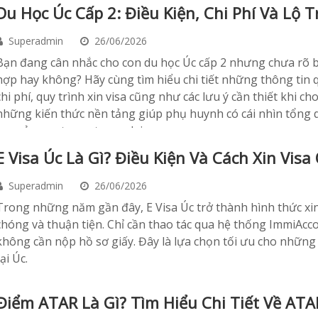
Du Học Úc Cấp 2: Điều Kiện, Chi Phí Và Lộ T
Superadmin
26/06/2026
​Bạn đang cân nhắc cho con du học Úc cấp 2 nhưng chưa rõ b
hợp hay không? Hãy cùng tìm hiểu chi tiết những thông tin q
chi phí, quy trình xin visa cũng như các lưu ý cần thiết khi ch
những kiến thức nền tảng giúp phụ huynh có cái nhìn tổng 
học của con trong tương lai.
E Visa Úc Là Gì? Điều Kiện Và Cách Xin Visa
Superadmin
26/06/2026
​Trong những năm gần đây, E Visa Úc trở thành hình thức xi
chóng và thuận tiện. Chỉ cần thao tác qua hệ thống ImmiAcco
không cần nộp hồ sơ giấy. Đây là lựa chọn tối ưu cho những a
tại Úc.
Điểm ATAR Là Gì? Tìm Hiểu Chi Tiết Về ATA