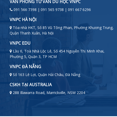
VĂN PHÒNG TƯ VẤN DU HỌC VNPC
091 566 7398 | 091 565 9738 | 091 667 6296
VNPC HÀ NỘI
Tòa nhà HKT, Số 85 Vũ Tông Phan, Phường Khương Trung,
Quận Thanh Xuân, Hà Nội
VNPC EDU
Lầu 6, Toà Nhà Lộc Lê, Số 454 Nguyễn Thị Minh Khai,
Phường 5, Quận 3, TP HCM
VNPC ĐÀ NẴNG
Số 163 Lê Lợi, Quận Hải Châu, Đà Nẵng
CSKH TẠI AUSTRALIA
288 Illawarra Road, Marrickville, NSW 2204