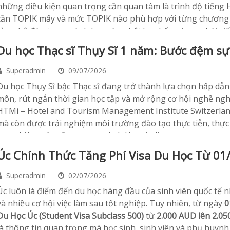
những điều kiện quan trọng cần quan tâm là trình độ tiếng
cần TOPIK mấy và mức TOPIK nào phù hợp với từng chương tr
từng hệ đào tạo, ngành học và cơ hội học bổng trong bài viế
Du học Thạc sĩ Thụy Sĩ 1 năm: Bước đệm sự
Superadmin
09/07/2026
​Du học Thụy Sĩ bậc Thạc sĩ đang trở thành lựa chọn hấp 
môn, rút ngắn thời gian học tập và mở rộng cơ hội nghề nghi
HTMi – Hotel and Tourism Management Institute Switzerland,
mà còn được trải nghiệm môi trường đào tạo thực tiễn, thự
sự nghiệp toàn cầu trong ngành Hospitality.
Úc Chính Thức Tăng Phí Visa Du Học Từ 01
Superadmin
02/07/2026
Úc luôn là điểm đến du học hàng đầu của sinh viên quốc tế 
và nhiều cơ hội việc làm sau tốt nghiệp. Tuy nhiên, từ ngày
0
Du Học Úc (Student Visa Subclass 500)
từ
2.000 AUD lên 2.0
là thông tin quan trọng mà học sinh, sinh viên và phụ huynh