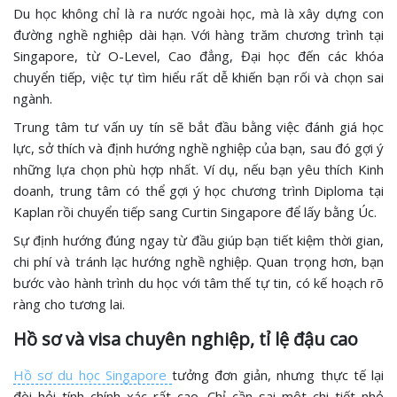
Du học không chỉ là ra nước ngoài học, mà là xây dựng con
đường nghề nghiệp dài hạn. Với hàng trăm chương trình tại
Singapore, từ O-Level, Cao đẳng, Đại học đến các khóa
chuyển tiếp, việc tự tìm hiểu rất dễ khiến bạn rối và chọn sai
ngành.
Trung tâm tư vấn uy tín sẽ bắt đầu bằng việc đánh giá học
lực, sở thích và định hướng nghề nghiệp của bạn, sau đó gợi ý
những lựa chọn phù hợp nhất. Ví dụ, nếu bạn yêu thích Kinh
doanh, trung tâm có thể gợi ý học chương trình Diploma tại
Kaplan rồi chuyển tiếp sang Curtin Singapore để lấy bằng Úc.
Sự định hướng đúng ngay từ đầu giúp bạn tiết kiệm thời gian,
chi phí và tránh lạc hướng nghề nghiệp. Quan trọng hơn, bạn
bước vào hành trình du học với tâm thế tự tin, có kế hoạch rõ
ràng cho tương lai.
Hồ sơ và visa chuyên nghiệp, tỉ lệ đậu cao
Hồ sơ du học Singapore
tưởng đơn giản, nhưng thực tế lại
đòi hỏi tính chính xác rất cao. Chỉ cần sai một chi tiết nhỏ