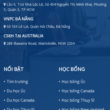
Lầu 6, Toà Nhà Lộc Lê, Số 454 Nguyễn Thị Minh Khai, Phường
5, Quận 3, TP HCM
VNPC ĐÀ NẴNG
Số 163 Lê Lợi, Quận Hải Châu, Đà Nẵng
CSKH TẠI AUSTRALIA
288 Illawarra Road, Marrickville, NSW 2204
NỔI BẬT
HỌC BỔNG
Tìm trường
Học bổng Úc
Du học Úc
Học bổng Canada
Du học Canada
Học bổng Thụy Sĩ
Du học Thụy Sĩ
Học bổng New zealand