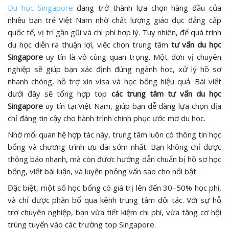
Du học Singapore
đang trở thành lựa chọn hàng đầu của
nhiều bạn trẻ Việt Nam nhờ chất lượng giáo dục đẳng cấp
quốc tế, vị trí gần gũi và chi phí hợp lý. Tuy nhiên, để quá trình
du học diễn ra thuận lợi, việc chọn trung tâm
tư vấn du học
Singapore
uy tín là vô cùng quan trọng. Một đơn vị chuyên
nghiệp sẽ giúp bạn xác định đúng ngành học, xử lý hồ sơ
nhanh chóng, hỗ trợ xin visa và học bổng hiệu quả. Bài viết
dưới đây sẽ tổng hợp top
các trung tâm tư vấn du học
Singapore
uy tín tại Việt Nam, giúp bạn dễ dàng lựa chọn địa
chỉ đáng tin cậy cho hành trình chinh phục ước mơ du học.
Nhờ mối quan hệ hợp tác này, trung tâm luôn có thông tin học
bổng và chương trình ưu đãi sớm nhất. Bạn không chỉ được
thông báo nhanh, mà còn được hướng dẫn chuẩn bị hồ sơ học
bổng, viết bài luận, và luyện phỏng vấn sao cho nổi bật.
Đặc biệt, một số học bổng có giá trị lên đến 30–50% học phí,
và chỉ được phân bổ qua kênh trung tâm đối tác. Với sự hỗ
trợ chuyên nghiệp, bạn vừa tiết kiệm chi phí, vừa tăng cơ hội
trúng tuyển vào các trường top Singapore.