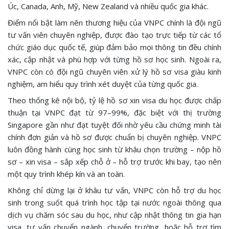
Úc, Canada, Anh, Mỹ, New Zealand và nhiều quốc gia khác.
Điểm nổi bật làm nên thương hiệu của VNPC chính là đội ngũ
tư vấn viên chuyên nghiệp, được đào tạo trực tiếp từ các tổ
chức giáo dục quốc tế, giúp đảm bảo mọi thông tin đều chính
xác, cập nhật và phù hợp với từng hồ sơ học sinh. Ngoài ra,
VNPC còn có đội ngũ chuyên viên xử lý hồ sơ visa giàu kinh
nghiệm, am hiểu quy trình xét duyệt của từng quốc gia.
Theo thống kê nội bộ, tỷ lệ hồ sơ xin visa du học được chấp
thuận tại VNPC đạt từ 97–99%, đặc biệt với thị trường
Singapore gần như đạt tuyệt đối nhờ yêu cầu chứng minh tài
chính đơn giản và hồ sơ được chuẩn bị chuyên nghiệp. VNPC
luôn đồng hành cùng học sinh từ khâu chọn trường – nộp hồ
sơ – xin visa – sắp xếp chỗ ở – hỗ trợ trước khi bay, tạo nên
một quy trình khép kín và an toàn.
Không chỉ dừng lại ở khâu tư vấn, VNPC còn hỗ trợ du học
sinh trong suốt quá trình học tập tại nước ngoài thông qua
dịch vụ chăm sóc sau du học, như cập nhật thông tin gia hạn
visa, tư vấn chuyển ngành, chuyển trường, hoặc hỗ trợ tìm