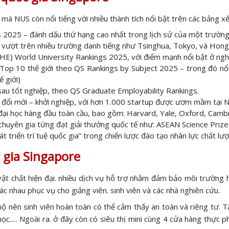
ử mà NUS còn nổi tiếng với nhiều thành tích nổi bật trên các bảng x
 2025 – đánh dấu thứ hạng cao nhất trong lịch sử của một trường 
vượt trên nhiều trường danh tiếng như Tsinghua, Tokyo, và Hong
E) World University Rankings 2025, với điểm mạnh nổi bật ở nghi
op 10 thế giới theo QS Rankings by Subject 2025 – trong đó nổi b
ế giới)
 sau tốt nghiệp, theo QS Graduate Employability Rankings.
ái đổi mới – khởi nghiệp, với hơn 1.000 startup được ươm mầm tại 
đại học hàng đầu toàn cầu, bao gồm: Harvard, Yale, Oxford, Cambri
 chuyên gia từng đạt giải thưởng quốc tế như: ASEAN Science Priz
 triển trí tuệ quốc gia” trong chiến lược đào tạo nhân lực chất lư
c gia Singapore
 vật chất hiện đại. nhiều dịch vụ hỗ trợ nhằm đảm bảo môi trường
hác nhau phục vụ cho giảng viên. sinh viên và các nhà nghiên cứu.
hộ nên sinh viên hoàn toàn có thể cảm thấy an toàn và riêng tư. Tấ
..... Ngoài ra. ở đây còn có siêu thị mini cùng 4 cửa hàng thực 