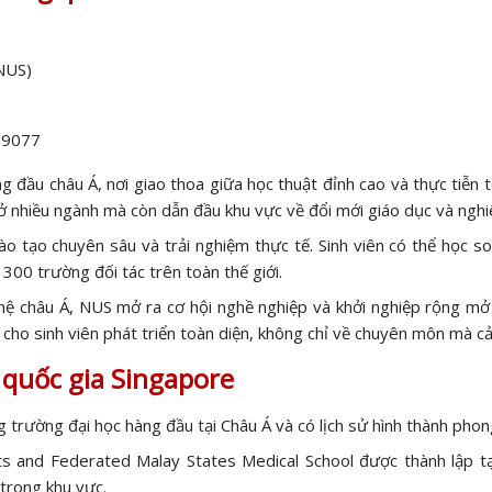
(NUS)
119077
ng đầu châu Á, nơi giao thoa giữa học thuật đỉnh cao và thực tiễ
 ở nhiều ngành mà còn dẫn đầu khu vực về đổi mới giáo dục và nghi
ào tạo chuyên sâu và trải nghiệm thực tế. Sinh viên có thể học s
300 trường đối tác trên toàn thế giới.
g nghệ châu Á, NUS mở ra cơ hội nghề nghiệp và khởi nghiệp rộng 
n cho sinh viên phát triển toàn diện, không chỉ về chuyên môn mà c
 quốc gia Singapore
g trường đại học hàng đầu tại Châu Á và có lịch sử hình thành pho
s and Federated Malay States Medical School được thành lập tạ
 trong khu vực.