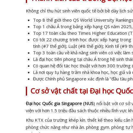
Không chỉ thu hút sinh viên quốc tế bởi bề dày lịch s
Top 8 thế giới theo QS World University Rankings
Top 1 châu Á trong bảng xếp hạng QS năm 2025, 
Top 17 toàn cầu theo Times Higher Education (TH
Có tới 22 chương trình học được xếp hạng trong T
tính (#7 thế giới); Luật (#8 thế giới); Kinh tế (#9 th
Top 3 toàn cầu về khả năng sinh viên có việc làm
Là đại học tiên phong tại châu Á trong hệ sinh th
Có quan hệ đối tác học thuật với hơn 300 trường 
Là nơi quy tụ hàng trăm nhà khoa học, học giả và
Được Chính phủ Singapore xác định là “đầu tàu phát
Cơ sở vật chất tại Đại học Quố
Đại học Quốc gia Singapore (NUS
) nổi bật với cơ sở
viện với hơn 1.5 triệu đầu sách thuộc nhiều lĩnh vực k
Khu KTX của trường khép kín. thiết kế theo kiểu căn 
phòng chức năng như nhà ăn. phòng gym. phòng tự học