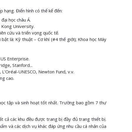
ếp hạng. Điển hình có thể kể đến:
đại học châu Á.
 Kong University.
ên cứu và triển vọng quốc tế.
ật là: Kỹ thuật – Cơ khí (#4 thế giới); Khoa học Máy
NUS Enterprise.
dge, Stanford...
e, L’Oréal-UNESCO, Newton Fund, v.v.
ợng cao.
 học tập và sinh hoạt tốt nhất. Trường bao gồm 7 thư
t cả các khu đều được trang bị đầy đủ trang thiết bị.
phẩm và các dịch vụ khác đáp ứng nhu cầu cá nhân của