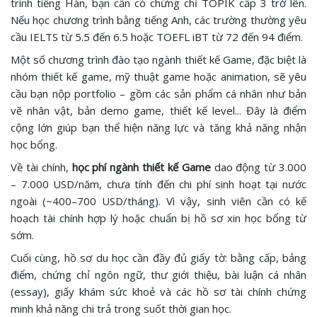
trình tiếng Hàn, bạn cần có chứng chỉ TOPIK cấp 3 trở lên.
Nếu học chương trình bằng tiếng Anh, các trường thường yêu
cầu IELTS từ 5.5 đến 6.5 hoặc TOEFL iBT từ 72 đến 94 điểm.
Một số chương trình đào tạo ngành thiết kế Game, đặc biệt là
nhóm thiết kế game, mỹ thuật game hoặc animation, sẽ yêu
cầu bạn nộp portfolio – gồm các sản phẩm cá nhân như bản
vẽ nhân vật, bản demo game, thiết kế level... Đây là điểm
cộng lớn giúp bạn thể hiện năng lực và tăng khả năng nhận
học bổng.
Về tài chính,
học phí ngành thiết kế Game
dao động từ 3.000
– 7.000 USD/năm, chưa tính đến chi phí sinh hoạt tại nước
ngoài (~400–700 USD/tháng). Vì vậy, sinh viên cần có kế
hoạch tài chính hợp lý hoặc chuẩn bị hồ sơ xin học bổng từ
sớm.
Cuối cùng, hồ sơ du học cần đầy đủ giấy tờ: bằng cấp, bảng
điểm, chứng chỉ ngôn ngữ, thư giới thiệu, bài luận cá nhân
(essay), giấy khám sức khoẻ và các hồ sơ tài chính chứng
minh khả năng chi trả trong suốt thời gian học.