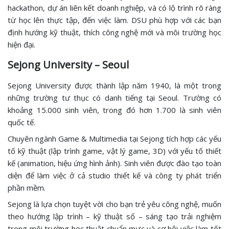
hackathon, dự án liên kết doanh nghiệp, và có lộ trình rõ ràng
từ học lên thực tập, đến việc làm. DSU phù hợp với các bạn
định hướng kỹ thuật, thích công nghệ mới và môi trường học
hiện đại.
Sejong University – Seoul
Sejong University được thành lập năm 1940, là một trong
những trường tư thục có danh tiếng tại Seoul. Trường có
khoảng 15.000 sinh viên, trong đó hơn 1.700 là sinh viên
quốc tế.
Chuyên ngành Game & Multimedia tại Sejong tích hợp các yếu
tố kỹ thuật (lập trình game, vật lý game, 3D) với yếu tố thiết
kế (animation, hiệu ứng hình ảnh). Sinh viên được đào tạo toàn
diện để làm việc ở cả studio thiết kế và công ty phát triển
phần mềm.
Sejong là lựa chọn tuyệt vời cho bạn trẻ yêu công nghệ, muốn
theo hướng lập trình – kỹ thuật số – sáng tạo trải nghiệm
trong môi trường học thuật chuẩn mực và cơ hội việc làm tốt