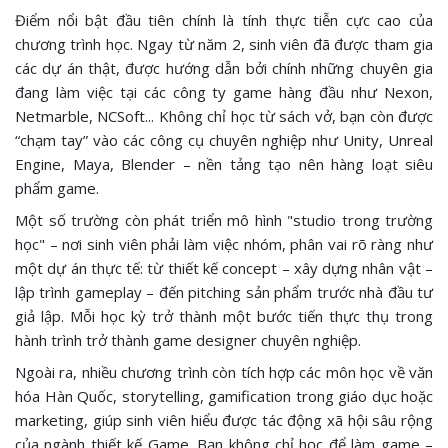
Điểm nổi bật đầu tiên chính là tính thực tiễn cực cao của
chương trình học. Ngay từ năm 2, sinh viên đã được tham gia
các dự án thật, được hướng dẫn bởi chính những chuyên gia
đang làm việc tại các công ty game hàng đầu như Nexon,
Netmarble, NCSoft... Không chỉ học từ sách vở, bạn còn được
“chạm tay” vào các công cụ chuyên nghiệp như Unity, Unreal
Engine, Maya, Blender – nền tảng tạo nên hàng loạt siêu
phẩm game.
Một số trường còn phát triển mô hình "studio trong trường
học" – nơi sinh viên phải làm việc nhóm, phân vai rõ ràng như
một dự án thực tế: từ thiết kế concept – xây dựng nhân vật –
lập trình gameplay – đến pitching sản phẩm trước nhà đầu tư
giả lập. Mỗi học kỳ trở thành một bước tiến thực thụ trong
hành trình trở thành game designer chuyên nghiệp.
Ngoài ra, nhiều chương trình còn tích hợp các môn học về văn
hóa Hàn Quốc, storytelling, gamification trong giáo dục hoặc
marketing, giúp sinh viên hiểu được tác động xã hội sâu rộng
của ngành thiết kế Game. Bạn không chỉ học để làm game –