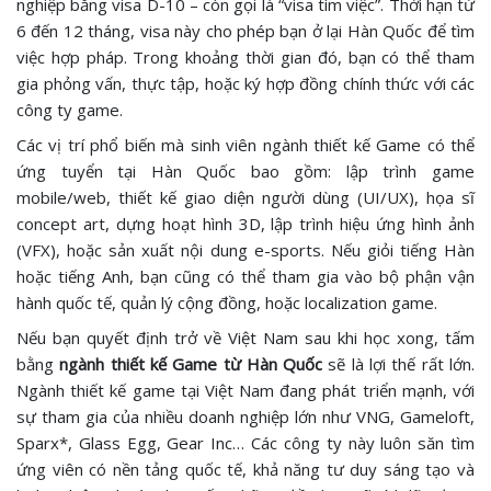
nghiệp bằng visa D-10 – còn gọi là “visa tìm việc”. Thời hạn từ
6 đến 12 tháng, visa này cho phép bạn ở lại Hàn Quốc để tìm
việc hợp pháp. Trong khoảng thời gian đó, bạn có thể tham
gia phỏng vấn, thực tập, hoặc ký hợp đồng chính thức với các
công ty game.
Các vị trí phổ biến mà sinh viên ngành thiết kế Game có thể
ứng tuyển tại Hàn Quốc bao gồm: lập trình game
mobile/web, thiết kế giao diện người dùng (UI/UX), họa sĩ
concept art, dựng hoạt hình 3D, lập trình hiệu ứng hình ảnh
(VFX), hoặc sản xuất nội dung e-sports. Nếu giỏi tiếng Hàn
hoặc tiếng Anh, bạn cũng có thể tham gia vào bộ phận vận
hành quốc tế, quản lý cộng đồng, hoặc localization game.
Nếu bạn quyết định trở về Việt Nam sau khi học xong, tấm
bằng
ngành thiết kế Game từ Hàn Quốc
sẽ là lợi thế rất lớn.
Ngành thiết kế game tại Việt Nam đang phát triển mạnh, với
sự tham gia của nhiều doanh nghiệp lớn như VNG, Gameloft,
Sparx*, Glass Egg, Gear Inc… Các công ty này luôn săn tìm
ứng viên có nền tảng quốc tế, khả năng tư duy sáng tạo và