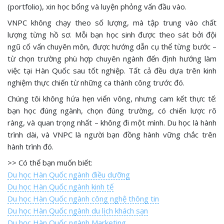
(portfolio), xin học bổng và luyện phỏng vấn đầu vào.
VNPC không chạy theo số lượng, mà tập trung vào chất
lượng từng hồ sơ. Mỗi bạn học sinh được theo sát bởi đội
ngũ cố vấn chuyên môn, được hướng dẫn cụ thể từng bước –
từ chọn trường phù hợp chuyên ngành đến định hướng làm
việc tại Hàn Quốc sau tốt nghiệp. Tất cả đều dựa trên kinh
nghiệm thực chiến từ những ca thành công trước đó.
Chúng tôi không hứa hẹn viển vông, nhưng cam kết thực tế:
bạn học đúng ngành, chọn đúng trường, có chiến lược rõ
ràng, và quan trọng nhất – không đi một mình. Du học là hành
trình dài, và VNPC là người bạn đồng hành vững chắc trên
hành trình đó.
>> Có thể bạn muốn biết:
Du học Hàn Quốc ngành điều dưỡng
Du học Hàn Quốc ngành kinh tế
Du học Hàn Quốc ngành công nghệ thông tin
Du học Hàn Quốc ngành du lịch khách sạn
Du học Hàn Quốc ngành Marketing