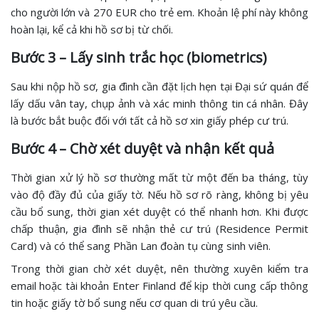
cho người lớn và 270 EUR cho trẻ em. Khoản lệ phí này không
hoàn lại, kể cả khi hồ sơ bị từ chối.
Bước 3 – Lấy sinh trắc học (biometrics)
Sau khi nộp hồ sơ, gia đình cần đặt lịch hẹn tại Đại sứ quán để
lấy dấu vân tay, chụp ảnh và xác minh thông tin cá nhân. Đây
là bước bắt buộc đối với tất cả hồ sơ xin giấy phép cư trú.
Bước 4 – Chờ xét duyệt và nhận kết quả
Thời gian xử lý hồ sơ thường mất từ một đến ba tháng, tùy
vào độ đầy đủ của giấy tờ. Nếu hồ sơ rõ ràng, không bị yêu
cầu bổ sung, thời gian xét duyệt có thể nhanh hơn. Khi được
chấp thuận, gia đình sẽ nhận thẻ cư trú (Residence Permit
Card) và có thể sang Phần Lan đoàn tụ cùng sinh viên.
Trong thời gian chờ xét duyệt, nên thường xuyên kiểm tra
email hoặc tài khoản Enter Finland để kịp thời cung cấp thông
tin hoặc giấy tờ bổ sung nếu cơ quan di trú yêu cầu.