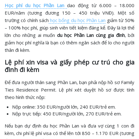
Học phí du học Phần Lan
dao động từ 6.000 – 18.000
EUR/năm (tương đương 150 – 450 triệu VNĐ). Một số
trường có chính sách
học bổng du học Phần Lan
giảm từ 50%
– 100% học phí, giúp sinh viên tiết kiệm đáng kể. Đây là lợi thế
lớn cho những ai muốn
du học Phần Lan cùng gia đình
, bởi
giảm học phí nghĩa là bạn có thêm ngân sách để lo cho người
thân đi kèm.
Lệ phí xin visa và giấy phép cư trú cho gia
đình đi kèm
Để đưa người thân sang Phần Lan, bạn phải nộp hồ sơ Family
Ties Residence Permit. Lệ phí xét duyệt hồ sơ được tính
theo hình thức nộp:
Nộp online: 350 EUR/người lớn, 240 EUR/trẻ em.
Nộp trực tiếp: 450 EUR/người lớn, 270 EUR/trẻ em.
Nếu bạn dự định du học Phần Lan và đưa vợ cùng 1 con đi
kèm, chi phí lệ phí visa có thể lên tới 850 – 1.170 EUR (tương