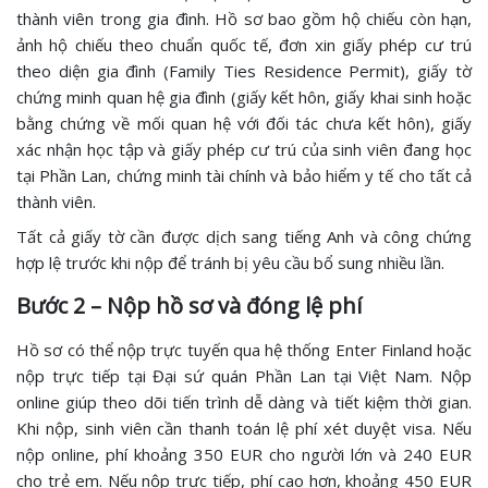
thành viên trong gia đình. Hồ sơ bao gồm hộ chiếu còn hạn,
ảnh hộ chiếu theo chuẩn quốc tế, đơn xin giấy phép cư trú
theo diện gia đình (Family Ties Residence Permit), giấy tờ
chứng minh quan hệ gia đình (giấy kết hôn, giấy khai sinh hoặc
bằng chứng về mối quan hệ với đối tác chưa kết hôn), giấy
xác nhận học tập và giấy phép cư trú của sinh viên đang học
tại Phần Lan, chứng minh tài chính và bảo hiểm y tế cho tất cả
thành viên.
Tất cả giấy tờ cần được dịch sang tiếng Anh và công chứng
hợp lệ trước khi nộp để tránh bị yêu cầu bổ sung nhiều lần.
Bước 2 – Nộp hồ sơ và đóng lệ phí
Hồ sơ có thể nộp trực tuyến qua hệ thống Enter Finland hoặc
nộp trực tiếp tại Đại sứ quán Phần Lan tại Việt Nam. Nộp
online giúp theo dõi tiến trình dễ dàng và tiết kiệm thời gian.
Khi nộp, sinh viên cần thanh toán lệ phí xét duyệt visa. Nếu
nộp online, phí khoảng 350 EUR cho người lớn và 240 EUR
cho trẻ em. Nếu nộp trực tiếp, phí cao hơn, khoảng 450 EUR