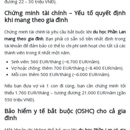
đương 22 – 30 triệu VNĐ).
Chứng minh tài chính – Yếu tố quyết định
khi mang theo gia đình
Chứng minh tài chính là yêu cầu bắt buộc khi
du học Phần Lan
mang theo gia đình
. Bạn phải có sẵn số tiền nhất định trong
tài khoản để đảm bảo có thể lo chi phí sinh hoạt cho tất cả các
thành viên trong ít nhất một năm.
Sinh viên: 560 EUR/tháng (~6.700 EUR/năm).
Vợ hoặc chồng: thêm 700 EUR/tháng (~8.400 EUR/năm).
Mỗi con: thêm 500 EUR/tháng (~6.000 EUR/năm).
Nếu bạn đưa vợ và 1 con đi cùng, bạn cần chứng minh tối
thiểu 1.760 EUR/tháng – tương đương 21.000 EUR/năm (gần
550 triệu VNĐ).
Bảo hiểm y tế bắt buộc (OSHC) cho cả gia
đình
Một khoản chi không thể bỏ qua khi
du học Phần Lan có gia