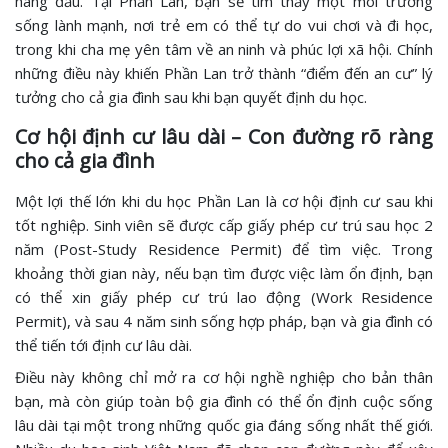
hàng đầu. Tại Phần Lan, bạn sẽ tìm thấy một môi trường
sống lành mạnh, nơi trẻ em có thể tự do vui chơi và đi học,
trong khi cha mẹ yên tâm về an ninh và phúc lợi xã hội. Chính
những điều này khiến Phần Lan trở thành “điểm đến an cư” lý
tưởng cho cả gia đình sau khi bạn quyết định du học.
Cơ hội định cư lâu dài – Con đường rõ ràng
cho cả gia đình
Một lợi thế lớn khi du học Phần Lan là cơ hội định cư sau khi
tốt nghiệp. Sinh viên sẽ được cấp giấy phép cư trú sau học 2
năm (Post-Study Residence Permit) để tìm việc. Trong
khoảng thời gian này, nếu bạn tìm được việc làm ổn định, bạn
có thể xin giấy phép cư trú lao động (Work Residence
Permit), và sau 4 năm sinh sống hợp pháp, bạn và gia đình có
thể tiến tới định cư lâu dài.
Điều này không chỉ mở ra cơ hội nghề nghiệp cho bản thân
bạn, mà còn giúp toàn bộ gia đình có thể ổn định cuộc sống
lâu dài tại một trong những quốc gia đáng sống nhất thế giới.