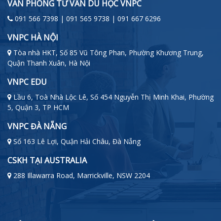
VĂN PHÒNG TƯ VẤN DU HỌC VNPC
091 566 7398 | 091 565 9738 | 091 667 6296
VNPC HÀ NỘI
Tòa nhà HKT, Số 85 Vũ Tông Phan, Phường Khương Trung,
Quận Thanh Xuân, Hà Nội
VNPC EDU
Lầu 6, Toà Nhà Lộc Lê, Số 454 Nguyễn Thị Minh Khai, Phường
5, Quận 3, TP HCM
VNPC ĐÀ NẴNG
Số 163 Lê Lợi, Quận Hải Châu, Đà Nẵng
CSKH TẠI AUSTRALIA
288 Illawarra Road, Marrickville, NSW 2204