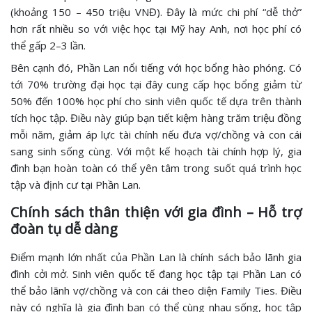
(khoảng 150 – 450 triệu VNĐ). Đây là mức chi phí “dễ thở”
hơn rất nhiều so với việc học tại Mỹ hay Anh, nơi học phí có
thể gấp 2–3 lần.
Bên cạnh đó, Phần Lan nổi tiếng với học bổng hào phóng. Có
tới 70% trường đại học tại đây cung cấp học bổng giảm từ
50% đến 100% học phí cho sinh viên quốc tế dựa trên thành
tích học tập. Điều này giúp bạn tiết kiệm hàng trăm triệu đồng
mỗi năm, giảm áp lực tài chính nếu đưa vợ/chồng và con cái
sang sinh sống cùng. Với một kế hoạch tài chính hợp lý, gia
đình bạn hoàn toàn có thể yên tâm trong suốt quá trình học
tập và định cư tại Phần Lan.
Chính sách thân thiện với gia đình – Hỗ trợ
đoàn tụ dễ dàng
Điểm mạnh lớn nhất của Phần Lan là chính sách bảo lãnh gia
đình cởi mở. Sinh viên quốc tế đang học tập tại Phần Lan có
thể bảo lãnh vợ/chồng và con cái theo diện Family Ties. Điều
này có nghĩa là gia đình bạn có thể cùng nhau sống, học tập