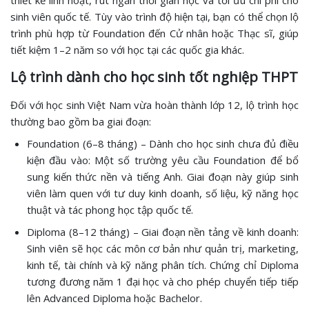
thiết kế linh hoạt, rút ngắn thời gian học và tối ưu chi phí cho
sinh viên quốc tế. Tùy vào trình độ hiện tại, bạn có thể chọn lộ
trình phù hợp từ Foundation đến Cử nhân hoặc Thạc sĩ, giúp
tiết kiệm 1–2 năm so với học tại các quốc gia khác.
Lộ trình dành cho học sinh tốt nghiệp THPT
Đối với học sinh Việt Nam vừa hoàn thành lớp 12, lộ trình học
thường bao gồm ba giai đoạn:
Foundation (6–8 tháng) – Dành cho học sinh chưa đủ điều
kiện đầu vào: Một số trường yêu cầu Foundation để bổ
sung kiến thức nền và tiếng Anh. Giai đoạn này giúp sinh
viên làm quen với tư duy kinh doanh, số liệu, kỹ năng học
thuật và tác phong học tập quốc tế.
Diploma (8–12 tháng) – Giai đoạn nền tảng về kinh doanh:
Sinh viên sẽ học các môn cơ bản như quản trị, marketing,
kinh tế, tài chính và kỹ năng phân tích. Chứng chỉ Diploma
tương đương năm 1 đại học và cho phép chuyển tiếp tiếp
lên Advanced Diploma hoặc Bachelor.