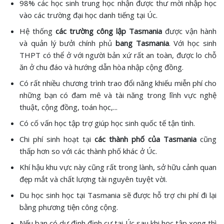
98% các học sinh trung học nhận được thư mời nhập học
vào các trường đại học danh tiếng tại Úc.
Hệ thống
các trường công lập Tasmania
được vận hành
và quản lý bưởi chính phủ
bang Tasmania
. Với học sinh
THPT có thể ở với người bản xứ rất an toàn, được lo chỗ
ăn ở chu đáo và hướng dẫn hòa nhập cộng đồng.
Có rất nhiều chương trình trao đổi năng khiếu miễn phí cho
những bạn có đam mê và tài năng trong lĩnh vực nghệ
thuật, cộng đồng, toán học,...
Có cố vấn học tập trợ giúp học sinh quốc tế tận tình.
Chi phí sinh hoạt tại
các thành phố của Tasmania
cũng
thấp hơn so với các thành phố khác ở Úc.
Khí hậu khu vực này cũng rất trong lành, sở hữu cảnh quan
đẹp mắt và chất lượng tài nguyên tuyệt vời.
Du học sinh học tại Tasmania sẽ được hỗ trợ chi phí đi lại
bằng phương tiện công cộng.
Nếu bạn có dự định định cư tại Úc sau khi học tập xong thì