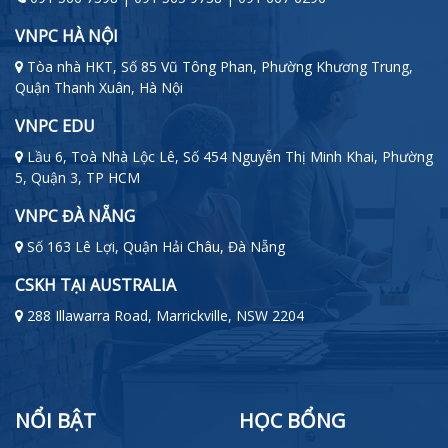
VNPC HÀ NỘI
Tòa nhà HKT, Số 85 Vũ Tông Phan, Phường Khương Trung,
Quận Thanh Xuân, Hà Nội
VNPC EDU
Lầu 6, Toà Nhà Lộc Lê, Số 454 Nguyễn Thị Minh Khai, Phường
5, Quận 3, TP HCM
VNPC ĐÀ NẴNG
Số 163 Lê Lợi, Quận Hải Châu, Đà Nẵng
CSKH TẠI AUSTRALIA
288 Illawarra Road, Marrickville, NSW 2204
NỔI BẬT
HỌC BỔNG