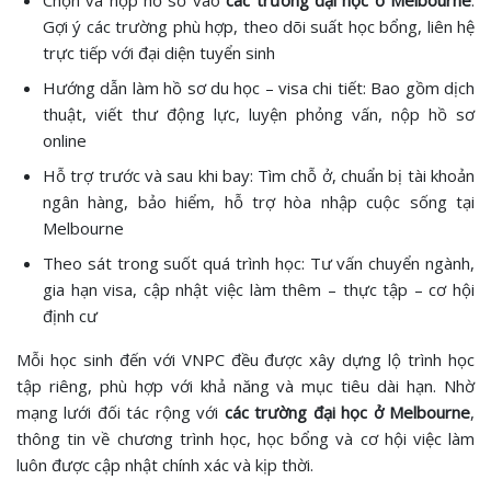
Chọn và nộp hồ sơ vào
các trường đại học ở Melbourne
:
Gợi ý các trường phù hợp, theo dõi suất học bổng, liên hệ
trực tiếp với đại diện tuyển sinh
Hướng dẫn làm hồ sơ du học – visa chi tiết: Bao gồm dịch
thuật, viết thư động lực, luyện phỏng vấn, nộp hồ sơ
online
Hỗ trợ trước và sau khi bay: Tìm chỗ ở, chuẩn bị tài khoản
ngân hàng, bảo hiểm, hỗ trợ hòa nhập cuộc sống tại
Melbourne
Theo sát trong suốt quá trình học: Tư vấn chuyển ngành,
gia hạn visa, cập nhật việc làm thêm – thực tập – cơ hội
định cư
Mỗi học sinh đến với VNPC đều được xây dựng lộ trình học
tập riêng, phù hợp với khả năng và mục tiêu dài hạn. Nhờ
mạng lưới đối tác rộng với
các trường đại học ở Melbourne
,
thông tin về chương trình học, học bổng và cơ hội việc làm
luôn được cập nhật chính xác và kịp thời.