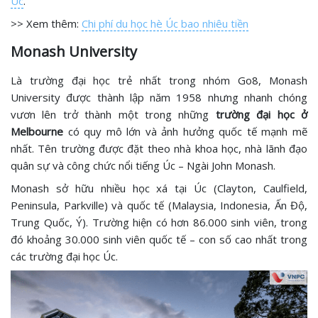
Úc
.
>> Xem thêm:
Chi phí du học hè Úc bao nhiêu tiền
Monash University
Là trường đại học trẻ nhất trong nhóm Go8, Monash
University được thành lập năm 1958 nhưng nhanh chóng
vươn lên trở thành một trong những
trường đại học ở
Melbourne
có quy mô lớn và ảnh hưởng quốc tế mạnh mẽ
nhất. Tên trường được đặt theo nhà khoa học, nhà lãnh đạo
quân sự và công chức nổi tiếng Úc – Ngài John Monash.
Monash sở hữu nhiều học xá tại Úc (Clayton, Caulfield,
Peninsula, Parkville) và quốc tế (Malaysia, Indonesia, Ấn Độ,
Trung Quốc, Ý). Trường hiện có hơn 86.000 sinh viên, trong
đó khoảng 30.000 sinh viên quốc tế – con số cao nhất trong
các trường đại học Úc.