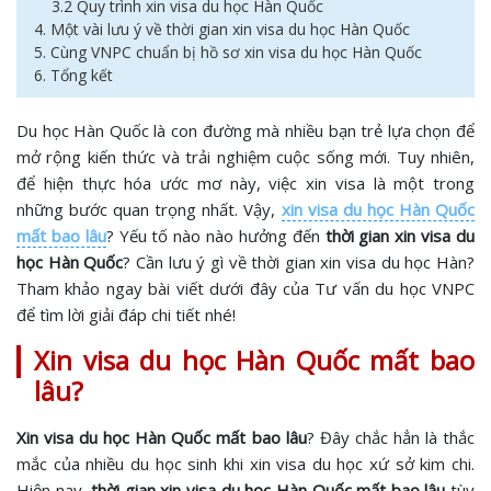
3.2 Quy trình xin visa du học Hàn Quốc
4. Một vài lưu ý về thời gian xin visa du học Hàn Quốc
5. Cùng VNPC chuẩn bị hồ sơ xin visa du học Hàn Quốc
6. Tổng kết
Du học Hàn Quốc là con đường mà nhiều bạn trẻ lựa chọn để
mở rộng kiến thức và trải nghiệm cuộc sống mới. Tuy nhiên,
để hiện thực hóa ước mơ này, việc xin visa là một trong
những bước quan trọng nhất. Vậy,
xin visa du học Hàn Quốc
mất bao lâu
? Yếu tố nào nào hưởng đến
thời gian xin visa du
học Hàn Quốc
? Cần lưu ý gì về thời gian xin visa du học Hàn?
Tham khảo ngay bài viết dưới đây của Tư vấn du học VNPC
để tìm lời giải đáp chi tiết nhé!
Xin visa du học Hàn Quốc mất bao
lâu?
Xin visa du học Hàn Quốc mất bao lâu
? Đây chắc hẳn là thắc
mắc của nhiều du học sinh khi xin visa du học xứ sở kim chi.
Hiện nay,
thời gian xin visa du học Hàn Quốc mất bao lâu
tùy