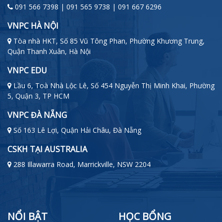
091 566 7398 | 091 565 9738 | 091 667 6296
VNPC HÀ NỘI
Tòa nhà HKT, Số 85 Vũ Tông Phan, Phường Khương Trung,
Quận Thanh Xuân, Hà Nội
VNPC EDU
Lầu 6, Toà Nhà Lộc Lê, Số 454 Nguyễn Thị Minh Khai, Phường
5, Quận 3, TP HCM
VNPC ĐÀ NẴNG
Số 163 Lê Lợi, Quận Hải Châu, Đà Nẵng
CSKH TẠI AUSTRALIA
288 Illawarra Road, Marrickville, NSW 2204
NỔI BẬT
HỌC BỔNG