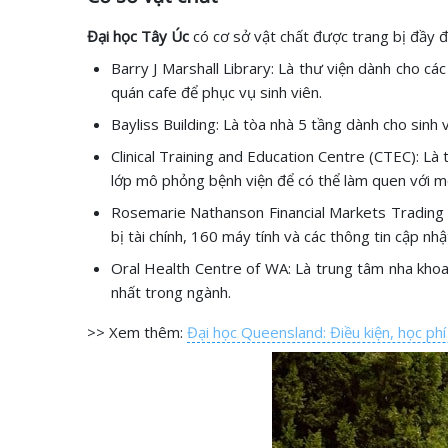
Đại học Tây Úc
có cơ sở vật chất được trang bị đầy đ
Barry J Marshall Library: Là thư viện dành cho c
quán cafe để phục vụ sinh viên.
Bayliss Building: Là tòa nhà 5 tầng dành cho sinh
Clinical Training and Education Centre (CTEC): Là
lớp mô phỏng bệnh viện để có thể làm quen với mô
Rosemarie Nathanson Financial Markets Trading Ro
bị tài chính, 160 máy tính và các thông tin cập nhậ
Oral Health Centre of WA: Là trung tâm nha khoa 
nhất trong ngành.
>> Xem thêm:
Đại học Queensland: Điều kiện, học ph