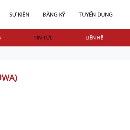
SỰ KIỆN
ĐĂNG KÝ
TUYỂN DỤNG
G
TIN TỨC
LIÊN HỆ
(UWA)