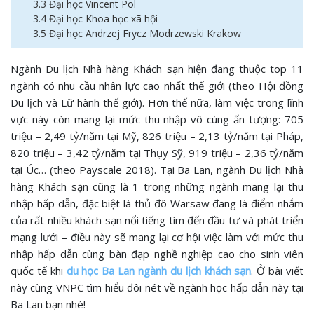
3.3 Đại học Vincent Pol
3.4 Đại học Khoa học xã hội
3.5 Đại học Andrzej Frycz Modrzewski Krakow
Ngành Du lịch Nhà hàng Khách sạn hiện đang thuộc top 11
ngành có nhu cầu nhân lực cao nhất thế giới (theo Hội đồng
Du lịch và Lữ hành thế giới). Hơn thế nữa, làm việc trong lĩnh
vực này còn mang lại mức thu nhập vô cùng ấn tượng: 705
triệu – 2,49 tỷ/năm tại Mỹ, 826 triệu – 2,13 tỷ/năm tại Pháp,
820 triệu – 3,42 tỷ/năm tại Thụy Sỹ, 919 triệu – 2,36 tỷ/năm
tại Úc… (theo Payscale 2018). Tại Ba Lan, ngành Du lịch Nhà
hàng Khách sạn cũng là 1 trong những ngành mang lại thu
nhập hấp dẫn, đặc biệt là thủ đô Warsaw đang là điểm nhắm
của rất nhiều khách sạn nổi tiếng tìm đến đầu tư và phát triển
mạng lưới – điều này sẽ mang lại cơ hội việc làm với mức thu
nhập hấp dẫn cùng bàn đạp nghề nghiệp cao cho sinh viên
quốc tế khi
du học Ba Lan ngành du lịch khách sạn
. Ở bài viết
này cùng VNPC tìm hiểu đôi nét về ngành học hấp dẫn này tại
Ba Lan bạn nhé!