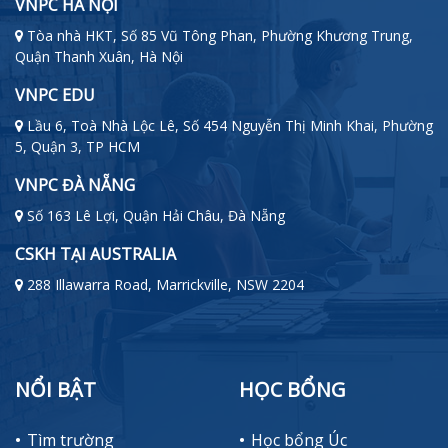
VNPC HÀ NỘI
Tòa nhà HKT, Số 85 Vũ Tông Phan, Phường Khương Trung,
Quận Thanh Xuân, Hà Nội
VNPC EDU
Lầu 6, Toà Nhà Lộc Lê, Số 454 Nguyễn Thị Minh Khai, Phường
5, Quận 3, TP HCM
VNPC ĐÀ NẴNG
Số 163 Lê Lợi, Quận Hải Châu, Đà Nẵng
CSKH TẠI AUSTRALIA
288 Illawarra Road, Marrickville, NSW 2204
NỔI BẬT
HỌC BỔNG
Tìm trường
Học bổng Úc