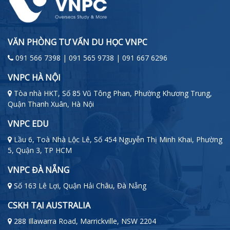
VĂN PHÒNG TƯ VẤN DU HỌC VNPC
091 566 7398 | 091 565 9738 | 091 667 6296
VNPC HÀ NỘI
Tòa nhà HKT, Số 85 Vũ Tông Phan, Phường Khương Trung,
Quận Thanh Xuân, Hà Nội
VNPC EDU
Lầu 6, Toà Nhà Lộc Lê, Số 454 Nguyễn Thị Minh Khai, Phường
5, Quận 3, TP HCM
VNPC ĐÀ NẴNG
Số 163 Lê Lợi, Quận Hải Châu, Đà Nẵng
CSKH TẠI AUSTRALIA
288 Illawarra Road, Marrickville, NSW 2204